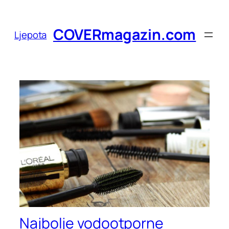
Skoči
do
COVERmagazin.com
Ljepota
sadržaja
Najbolje vodootporne