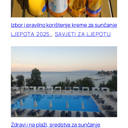
Izbor i pravilno korištenje kreme za sunčanje
LJEPOTA 2025.
, 
SAVJETI ZA LJEPOTU
Zdravi i na plaži, sredstva za sunčanje