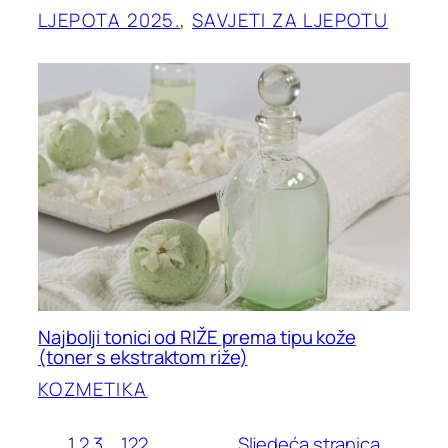
LJEPOTA 2025.
, 
SAVJETI ZA LJEPOTU
Najbolji tonici od RIŽE prema tipu kože
(toner s ekstraktom riže)
KOZMETIKA
1
2
3
…
122
Sljedeća stranica