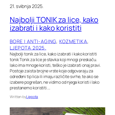
21. svibnja 2025.
Najbolji TONIK za lice, kako
izabrati i kako koristiti
BORE I ANTI-AGING
, 
KOZMETIKA
, 
LJEPOTA 2025.
Najbolji tonik za lice, kako izabrati i kako koristiti
tonik Tonik za lice je stavka koji mnogi preskaču.
Iako ima mnoge koristi, teško je izabrati onaj pravi.
Postoje zaista brojne vrste koje odgovaraju za
određeni tip lica ili imaju različite svrhe, te ako se
izabere pogrešan, ne vidimo od njega koristi i lako
prestanemo koristiti.…
Written by
Ljepota