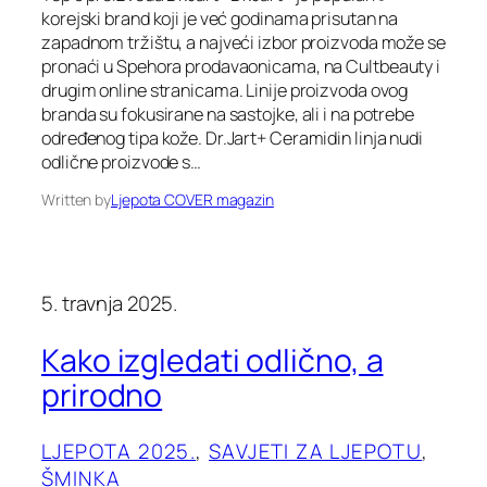
korejski brand koji je već godinama prisutan na
zapadnom tržištu, a najveći izbor proizvoda može se
pronaći u Spehora prodavaonicama, na Cultbeauty i
drugim online stranicama. Linije proizvoda ovog
branda su fokusirane na sastojke, ali i na potrebe
određenog tipa kože. Dr.Jart+ Ceramidin linja nudi
odlične proizvode s…
Written by
Ljepota COVER magazin
5. travnja 2025.
Kako izgledati odlično, a
prirodno
LJEPOTA 2025.
, 
SAVJETI ZA LJEPOTU
, 
ŠMINKA