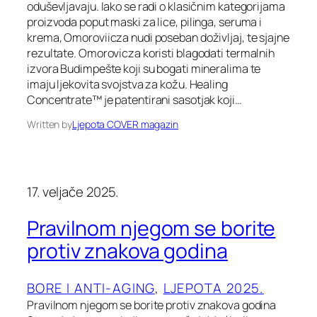
oduševljavaju. Iako se radi o klasičnim kategorijama
proizvoda poput maski za lice, pilinga, seruma i
krema, Omoroviicza nudi poseban doživljaj, te sjajne
rezultate. Omorovicza koristi blagodati termalnih
izvora Budimpešte koji su bogati mineralima te
imaju ljekovita svojstva za kožu. Healing
Concentrate™ je patentirani sasotjak koji…
Written by
Ljepota COVER magazin
17. veljače 2025.
Pravilnom njegom se borite
protiv znakova godina
BORE I ANTI-AGING
, 
LJEPOTA 2025.
Pravilnom njegom se borite protiv znakova godina