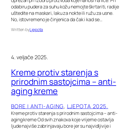
oprezan pri izboru proizvoda koje nanosi na lice. Pri
odabiru pudera za suhu kožu nemojte škrtariti, radije
uštedite na maskari, laku za nokte ili ružu za usne.
No, istovremeno je činjenica da čak i kad se…
Written by
Ljepota
4. veljače 2025.
Kreme protiv starenja s
prirodnim sastojcima – anti-
aging kreme
BORE I ANTI-AGING
, 
LJEPOTA 2025.
Kreme protiv starenja s prirodnim sastojcima – anti-
aging kreme Od svih znakova koje vrijeme ostavlja
ljude najviše zabrinjavaju bore jer su najvidljivije i