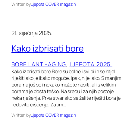
Written by
Ljepota COVER magazin
21. siječnja 2025.
Kako izbrisati bore
BORE I ANTI-AGING
, 
LJEPOTA 2025.
Kako izbrisati bore Bore su bolne i svi bi ih se htjeli
riješiti ako je ikako moguće. Ipak, nije lako. S manjim
borama još se i nekako možete nositi, ali s velikim
borama je dosta teško. Na sreću i za njih postoje
neka rješenja. Prva stvar ako se želite riješiti bora je
redovito čišćenje. Zatim…
Written by
Ljepota COVER magazin