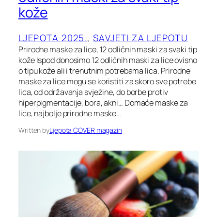
kože
LJEPOTA 2025.
, 
SAVJETI ZA LJEPOTU
Prirodne maske za lice, 12 odličnih maski za svaki tip
kože Ispod donosimo 12 odličnih maski za lice ovisno
o tipu kože ali i trenutnim potrebama lica. Prirodne
maske za lice mogu se koristiti za skoro sve potrebe
lica, od održavanja svježine, do borbe protiv
hiperpigmentacije, bora, akni… Domaće maske za
lice, najbolje prirodne maske…
Written by
Ljepota COVER magazin