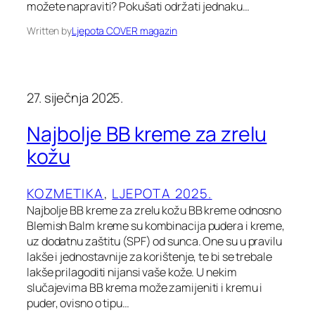
možete napraviti? Pokušati održati jednaku…
Written by
Ljepota COVER magazin
27. siječnja 2025.
Najbolje BB kreme za zrelu
kožu
KOZMETIKA
, 
LJEPOTA 2025.
Najbolje BB kreme za zrelu kožu BB kreme odnosno
Blemish Balm kreme su kombinacija pudera i kreme,
uz dodatnu zaštitu (SPF) od sunca. One su u pravilu
lakše i jednostavnije za korištenje, te bi se trebale
lakše prilagoditi nijansi vaše kože. U nekim
slučajevima BB krema može zamijeniti i kremu i
puder, ovisno o tipu…