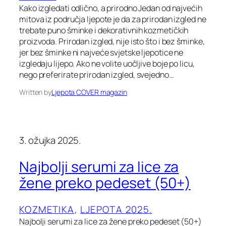
Kako izgledati odlično, a prirodno Jedan od najvećih
mitova iz područja ljepote je da za prirodan izgled ne
trebate puno šminke i dekorativnih kozmetičkih
proizvoda. Prirodan izgled, nije isto što i bez šminke,
jer bez šminke ni najveće svjetske ljepotice ne
izgledaju lijepo. Ako ne volite uočljive boje po licu,
nego preferirate prirodan izgled, svejedno…
Written by
Ljepota COVER magazin
3. ožujka 2025.
Najbolji serumi za lice za
žene preko pedeset (50+)
KOZMETIKA
, 
LJEPOTA 2025.
Najbolji serumi za lice za žene preko pedeset (50+)