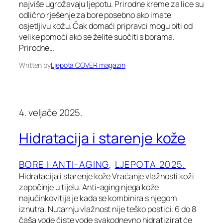
najviše ugrožavaju ljepotu. Prirodne kreme za lice su
odlično rješenje za bore posebno ako imate
osjetljivu kožu. Čak domaći pripravci mogu biti od
velike pomoći ako se želite suočiti s borama.
Prirodne…
Written by
Ljepota COVER magazin
4. veljače 2025.
Hidratacija i starenje kože
BORE I ANTI-AGING
, 
LJEPOTA 2025.
Hidratacija i starenje kože Vraćanje vlažnosti koži
započinje u tijelu. Anti-aging njega kože
najučinkovitija je kada se kombinira s njegom
iznutra. Nutarnju vlažnost nije teško postići. 6 do 8
čaša vode čiste vode svakodnevno hidratizirat će