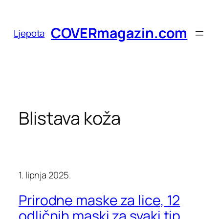
Skoči
do
COVERmagazin.com
Ljepota
sadržaja
Blistava koža
1. lipnja 2025.
Prirodne maske za lice, 12
odličnih maski za svaki tip