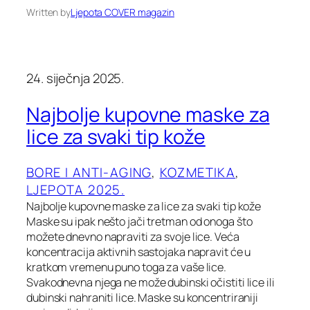
Written by
Ljepota COVER magazin
24. siječnja 2025.
Najbolje kupovne maske za
lice za svaki tip kože
BORE I ANTI-AGING
, 
KOZMETIKA
, 
LJEPOTA 2025.
Najbolje kupovne maske za lice za svaki tip kože
Maske su ipak nešto jači tretman od onoga što
možete dnevno napraviti za svoje lice. Veća
koncentracija aktivnih sastojaka napravit će u
kratkom vremenu puno toga za vaše lice.
Svakodnevna njega ne može dubinski očistiti lice ili
dubinski nahraniti lice. Maske su koncentriraniji