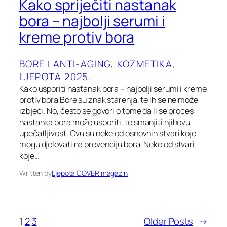
Kako spriječiti nastanak
bora – najbolji serumi i
kreme protiv bora
BORE I ANTI-AGING
, 
KOZMETIKA
, 
LJEPOTA 2025.
Kako usporiti nastanak bora – najbolji serumi i kreme
protiv bora Bore su znak starenja, te ih se ne može
izbjeći. No, često se govori o tome da li se proces
nastanka bora može usporiti, te smanjiti njihovu
upečatljivost. Ovu su neke od osnovnih stvari koje
mogu djelovati na prevenciju bora. Neke od stvari
koje…
Written by
Ljepota COVER magazin
1
2
3
Older Posts
→