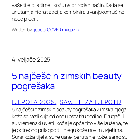
vaše tijelo, a time i kožu na prirodan način. Kada se
unutarnja hidratizacija kombinira s vanjskom učinci
neće proći…
Written by
Ljepota COVER magazin
4. veljače 2025.
5 najčešćih zimskih beauty
pogrešaka
LJEPOTA 2025.
, 
SAVJETI ZA LJEPOTU
5 najčešćih zimskih beauty pogrešaka Zimska njega
kože se razlikuje od one u ostatku godine. Drugačiji
su vremenski uvjeti, koža je općenito više isušena, te
je potrebno prilagoditi i njegu kože novim uvjetima.
Suha koža tijela, suhe usne, perutanje kože, samo su