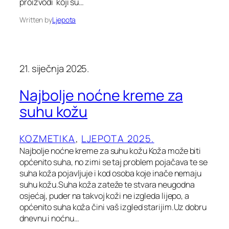
proizvodi koji su…
Written by
Ljepota
21. siječnja 2025.
Najbolje noćne kreme za
suhu kožu
KOZMETIKA
, 
LJEPOTA 2025.
Najbolje noćne kreme za suhu kožu Koža može biti
općenito suha, no zimi se taj problem pojačava te se
suha koža pojavljuje i kod osoba koje inače nemaju
suhu kožu.Suha koža zateže te stvara neugodna
osjećaj, puder na takvoj koži ne izgleda lijepo, a
općenito suha koža čini vaš izgled starijim.Uz dobru
dnevnu i noćnu…