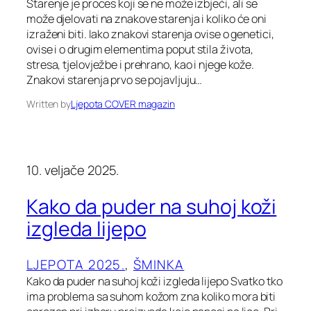
Starenje je proces koji se ne može izbjeći, ali se
može djelovati na znakove starenja i koliko će oni
izraženi biti. Iako znakovi starenja ovise o genetici,
ovise i o drugim elementima poput stila života,
stresa, tjelovježbe i prehrano, kao i njege kože.
Znakovi starenja prvo se pojavljuju…
Written by
Ljepota COVER magazin
10. veljače 2025.
Kako da puder na suhoj koži
izgleda lijepo
LJEPOTA 2025.
, 
ŠMINKA
Kako da puder na suhoj koži izgleda lijepo Svatko tko
ima problema sa suhom kožom zna koliko mora biti