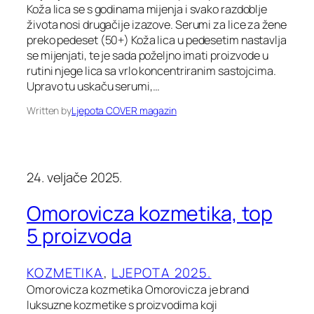
Koža lica se s godinama mijenja i svako razdoblje
života nosi drugačije izazove. Serumi za lice za žene
preko pedeset (50+) Koža lica u pedesetim nastavlja
se mijenjati, te je sada poželjno imati proizvode u
rutini njege lica sa vrlo koncentriranim sastojcima.
Upravo tu uskaču serumi,…
Written by
Ljepota COVER magazin
24. veljače 2025.
Omorovicza kozmetika, top
5 proizvoda
KOZMETIKA
, 
LJEPOTA 2025.
Omorovicza kozmetika Omorovicza je brand
luksuzne kozmetike s proizvodima koji