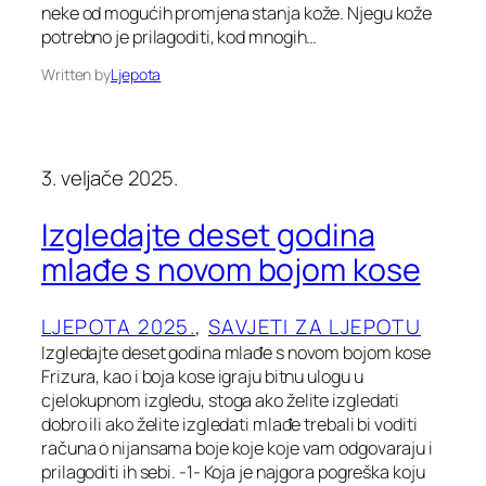
neke od mogućih promjena stanja kože. Njegu kože
potrebno je prilagoditi, kod mnogih…
Written by
Ljepota
3. veljače 2025.
Izgledajte deset godina
mlađe s novom bojom kose
LJEPOTA 2025.
, 
SAVJETI ZA LJEPOTU
Izgledajte deset godina mlađe s novom bojom kose
Frizura, kao i boja kose igraju bitnu ulogu u
cjelokupnom izgledu, stoga ako želite izgledati
dobro ili ako želite izgledati mlađe trebali bi voditi
računa o nijansama boje koje koje vam odgovaraju i
prilagoditi ih sebi. -1- Koja je najgora pogreška koju