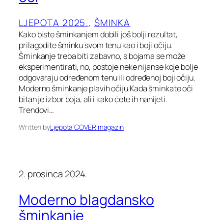
LJEPOTA 2025.
, 
ŠMINKA
Kako biste šminkanjem dobili još bolji rezultat,
prilagodite šminku svom tenu kao i boji očiju.
Šminkanje treba biti zabavno, s bojama se može
eksperimentirati, no, postoje neke nijanse koje bolje
odgovaraju određenom tenu ili određenoj boji očiju.
Moderno šminkanje plavih očiju Kada šminkate oči
bitan je izbor boja, ali i kako ćete ih nanijeti.
Trendovi…
Written by
Ljepota COVER magazin
2. prosinca 2024.
Moderno blagdansko
šminkanje