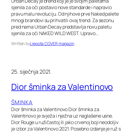
Urban Decay je brend koji je je svojim paletama
sjenila za oči postavio nove standarde i napravio
pravu malu revoluciju. Od njihove prve Naked palete
mnogi brandovi su prihvatili ovaj trend. Za sezonu
pred nama Urban Decay predstavlja novu paletu
sjenila za oči NAKED WILD WEST. Upravo…
Written by
Ljepota COVER magazin
25. siječnja 2021.
Dior šminka za Valentinovo
ŠMINKA
Dior šminka za Valentinovo Dior šminka za
Valentinovo je svježa i nježna uz naglašene usne.
Dior Rouge u ružičastoj ili jako crvenoj boji neodoljiv
je izbor za Valentinovo 2021. Posebno izdanje je ruž s