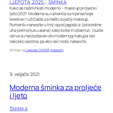
LJEPOTA 2025.
, 
ŠMINKA
Kako se našminkati moderno – make up proljeće i
ljeto 2021. Moderna su rumenila su nijanse boje
breskve i ružičaste za nešto svježiji makeup.
Rumenilo nanesite u liniji ispod jagodica (od sredine
uha prema kutu usana) kako biste ih istaknuli.. Guste
obrve su neizostavan dio modernog makupa već
nekoliko sezona, pa ako već niste, nabavite…
Written by
Ljepota COVER magazin
9. veljače 2021.
Moderna šminka za proljeće
i ljeto
ŠMINKA