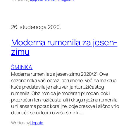
26. studenoga 2020.
Moderna rumenila za jesen-
zimu
ŠMINKA
Moderna rumenila za jesen-zimu 2020/21. Ove
sezone neka vaši obrazi porumene. Većina makeup
kuća predstavila je neku varijantu ružičastog
rumenila. Obzirom da je moderan prirodan look i
prozračan ten ružičasta, ali i druga nježna rumenila
u nijansama poput koraljne, boje breskve i slično vrlo
dobro će se uklopiti u vašu šminku.
Written by
Ljepota