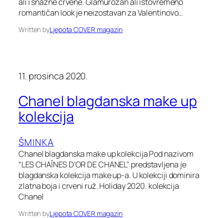
ali i snažne crvene. Glamurozan ali istovremeno
romantičan look je neizostavan za Valentinovo…
Written by
Ljepota COVER magazin
11. prosinca 2020.
Chanel blagdanska make up
kolekcija
ŠMINKA
Chanel blagdanska make up kolekcija Pod nazivom
“LES CHAÎNES D’OR DE CHANEL” predstavljena je
blagdanska kolekcija make up-a. U kolekciji dominira
zlatna boja i crveni ruž. Holiday 2020. kolekcija
Chanel
Written by
Ljepota COVER magazin