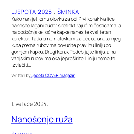
LJEPOTA 2025.
, 
ŠMINKA
Kako nanijeti crnu olovku za oči Prvi korak Na lice
nanesite lagani puder s reflektirajućim česticama, a
na podočnjake i očne kapke nanesite kvalitetan
korektor. Tada crnom olovkom za oči, od unutarnjeg
kuta prema rubovima povucite pravilnu liniju po
gornjem kapku. Drugi korak Podebljajte liniju, a na
vanjskim rubovima oka je proširite. Liniju nemojte
izvlačiti…
Written by
Ljepota COVER magazin
1. veljače 2024.
Nanošenje ruža