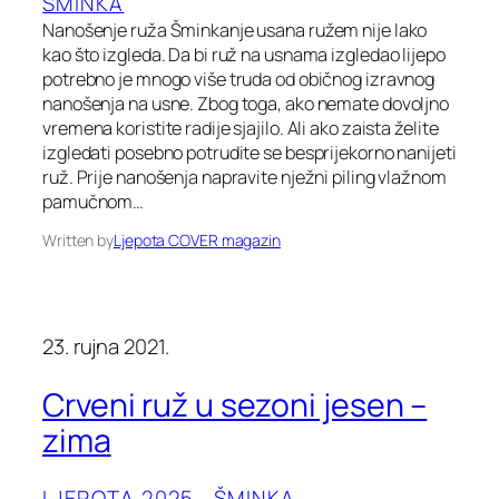
ŠMINKA
Nanošenje ruža Šminkanje usana ružem nije lako
kao što izgleda. Da bi ruž na usnama izgledao lijepo
potrebno je mnogo više truda od običnog izravnog
nanošenja na usne. Zbog toga, ako nemate dovoljno
vremena koristite radije sjajilo. Ali ako zaista želite
izgledati posebno potrudite se besprijekorno nanijeti
ruž. Prije nanošenja napravite nježni piling vlažnom
pamučnom…
Written by
Ljepota COVER magazin
23. rujna 2021.
Crveni ruž u sezoni jesen –
zima
LJEPOTA 2025.
, 
ŠMINKA