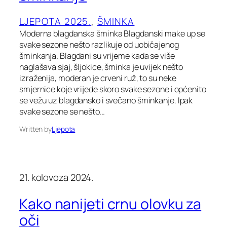
LJEPOTA 2025.
, 
ŠMINKA
Moderna blagdanska šminka Blagdanski make up se
svake sezone nešto razlikuje od uobičajenog
šminkanja. Blagdani su vrijeme kada se više
naglašava sjaj, šljokice, šminka je uvijek nešto
izraženija, moderan je crveni ruž, to su neke
smjernice koje vrijede skoro svake sezone i općenito
se vežu uz blagdansko i svečano šminkanje. Ipak
svake sezone se nešto…
Written by
Ljepota
21. kolovoza 2024.
Kako nanijeti crnu olovku za
oči