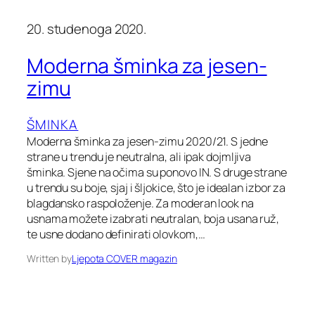
20. studenoga 2020.
Moderna šminka za jesen-
zimu
ŠMINKA
Moderna šminka za jesen-zimu 2020/21. S jedne
strane u trendu je neutralna, ali ipak dojmljiva
šminka. Sjene na očima su ponovo IN. S druge strane
u trendu su boje, sjaj i šljokice, što je idealan izbor za
blagdansko raspoloženje. Za moderan look na
usnama možete izabrati neutralan, boja usana ruž,
te usne dodano definirati olovkom,…
Written by
Ljepota COVER magazin