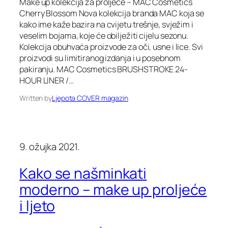
Make up kolekcija za proljeće – MAC Cosmetics
Cherry Blossom Nova kolekcija branda MAC koja se
kako ime kaže bazira na cvijetu trešnje, svježim i
veselim bojama, koje će obilježiti cijelu sezonu.
Kolekcija obuhvaća proizvode za oči, usne i lice. Svi
proizvodi su limitiranog izdanja i u posebnom
pakiranju. MAC Cosmetics BRUSHSTROKE 24-
HOUR LINER /…
Written by
Ljepota COVER magazin
9. ožujka 2021.
Kako se našminkati
moderno – make up proljeće
i ljeto