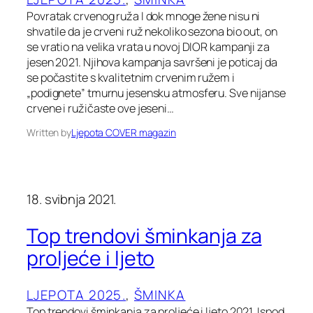
Povratak crvenog ruža I dok mnoge žene nisu ni
shvatile da je crveni ruž nekoliko sezona bio out, on
se vratio na velika vrata u novoj DIOR kampanji za
jesen 2021. Njihova kampanja savršeni je poticaj da
se počastite s kvalitetnim crvenim ružem i
„podignete” tmurnu jesensku atmosferu. Sve nijanse
crvene i ružičaste ove jeseni…
Written by
Ljepota COVER magazin
18. svibnja 2021.
Top trendovi šminkanja za
proljeće i ljeto
LJEPOTA 2025.
, 
ŠMINKA
Top trendovi šminkanja za proljeće i ljeto 2021. Ispod