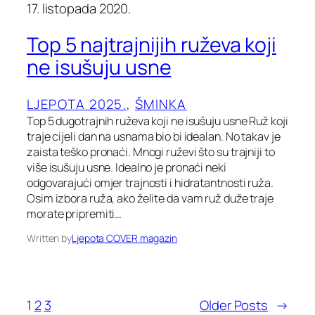
17. listopada 2020.
Top 5 najtrajnijih ruževa koji
ne isušuju usne
LJEPOTA 2025.
, 
ŠMINKA
Top 5 dugotrajnih ruževa koji ne isušuju usne Ruž koji
traje cijeli dan na usnama bio bi idealan. No takav je
zaista teško pronaći. Mnogi ruževi što su trajniji to
više isušuju usne. Idealno je pronaći neki
odgovarajući omjer trajnosti i hidratantnosti ruža.
Osim izbora ruža, ako želite da vam ruž duže traje
morate pripremiti…
Written by
Ljepota COVER magazin
1
2
3
Older Posts
→