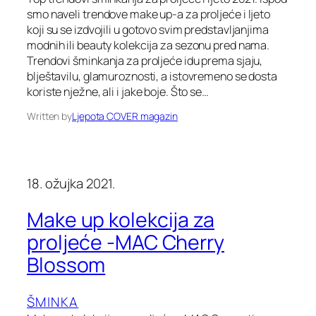
smo naveli trendove make up-a za proljeće i ljeto
koji su se izdvojili u gotovo svim predstavljanjima
modnih ili beauty kolekcija za sezonu pred nama.
Trendovi šminkanja za proljeće idu prema sjaju,
blještavilu, glamuroznosti, a istovremeno se dosta
koriste nježne, ali i jake boje. Što se…
Written by
Ljepota COVER magazin
18. ožujka 2021.
Make up kolekcija za
proljeće -MAC Cherry
Blossom
ŠMINKA