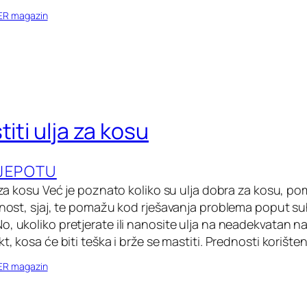
ER magazin
titi ulja za kosu
LJEPOTU
ja za kosu Već je poznato koliko su ulja dobra za kosu, 
ažnost, sjaj, te pomažu kod rješavanja problema poput su
o, ukoliko pretjerate ili nanosite ulja na neadekvatan 
kt, kosa će biti teška i brže se mastiti. Prednosti korište
ER magazin