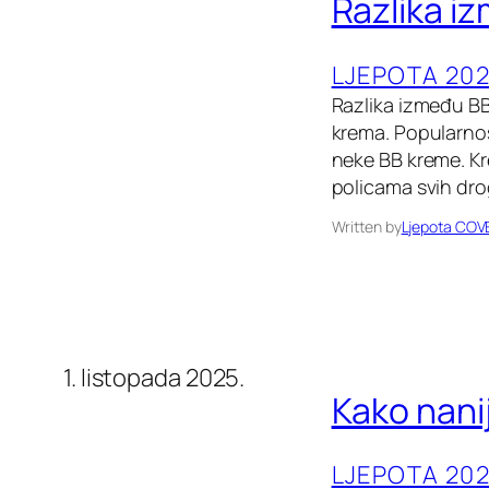
Razlika i
LJEPOTA 202
Razlika između BB
krema. Popularnost
neke BB kreme. K
policama svih dro
Written by
Ljepota COV
1. listopada 2025.
Kako nanij
LJEPOTA 202