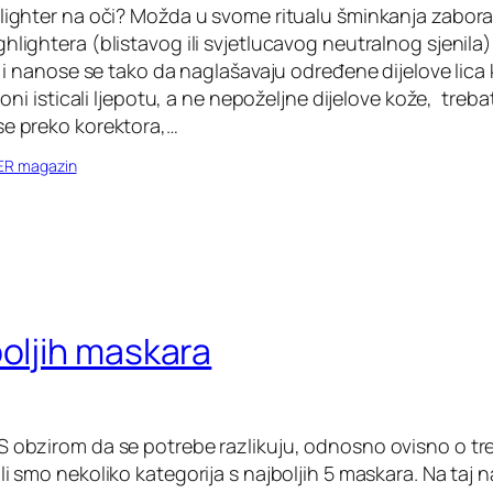
hlighter na oči? Možda u svome ritualu šminkanja zaborav
hlightera (blistavog ili svjetlucavog neutralnog sjenila).
lo i nanose se tako da naglašavaju određene dijelove lica 
i oni isticali ljepotu, a ne nepoželjne dijelove kože, trebat
se preko korektora,…
ER magazin
boljih maskara
S obzirom da se potrebe razlikuju, odnosno ovisno o t
li smo nekoliko kategorija s najboljih 5 maskara. Na taj