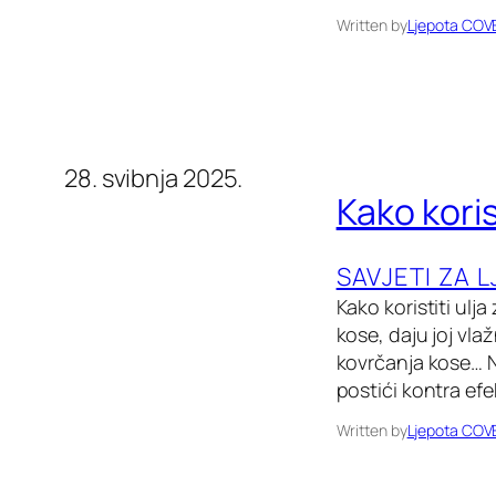
Written by
Ljepota COV
28. svibnja 2025.
Kako koris
SAVJETI ZA 
Kako koristiti ul
kose, daju joj vl
kovrčanja kose… N
postići kontra efe
Written by
Ljepota COV