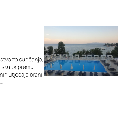
edstvo za sunčanje,
njsku pripremu
tnih utjecaja brani
e…