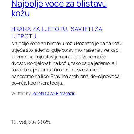
Najbolje voće za blistavu
kožu
HRANA ZA LJEPOTU
, 
SAVJETI ZA
LJEPOTU
Najbolje voće za blistavu kožu Poznato je da na kožu
utječe što jedemo, gdje boravimo, naše navike, kao i
kozmetika koju stavljamo na lice. Voće može
dvostruko djelovati na kožu, tako da ga jedemo, ali
tako da napravimo prirodne maske za lice i
nanesemo na lice. Pravilna prehrana, dovoljno voća i
povrća, kao i hidratacija…
Written by
Ljepota COVER magazin
10. veljače 2025.