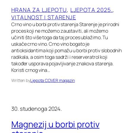
HRANA ZA LJEPOTU
, 
LJEPOTA 2025.
, 
VITALNOST I STARENJE
Crno vino u borbi protiv starenja Starenje je prirodni
proces koji ne možemo zaustaviti, ali možemo
učiniti što više toga da taj proces ublažimo. Tu
uskače crno vino. Crno vino bogato je
antioksidantima koji pomažu u borbi protiv slobodnih
radikala, a osim toga sadrži i reserveratrol koji
također usporava pojavljivanje znakova starenja.
Koristi crnog vina…
Written by
Ljepota COVER magazin
30. studenoga 2024.
Magnezij u borbi protiv