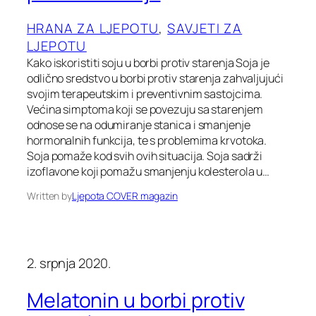
HRANA ZA LJEPOTU
, 
SAVJETI ZA
LJEPOTU
Kako iskoristiti soju u borbi protiv starenja Soja je
odlično sredstvo u borbi protiv starenja zahvaljujući
svojim terapeutskim i preventivnim sastojcima.
Većina simptoma koji se povezuju sa starenjem
odnose se na odumiranje stanica i smanjenje
hormonalnih funkcija, te s problemima krvotoka.
Soja pomaže kod svih ovih situacija. Soja sadrži
izoflavone koji pomažu smanjenju kolesterola u…
Written by
Ljepota COVER magazin
2. srpnja 2020.
Melatonin u borbi protiv