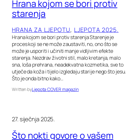
Hrana kojom se bori protiv
starenja
HRANA ZA LJEPOTU
, 
LJEPOTA 2025.
Hrana kojom se bori protiv starenja Starenje je
proces koji se ne može zaustaviti, no, ono što se
može je usporiti i učiniti manje vidljivim efekte
starenja. Nezdrav životni stil, malo kretanja, malo
sna, loša prehrana, neadekvatna kozmetika, sve to
utječe da koža i tijelo izgledaju starije nego što jesu.
Što je onda bitno kako…
Written by
Ljepota COVER magazin
27. siječnja 2025.
Što nokti govore o vašem