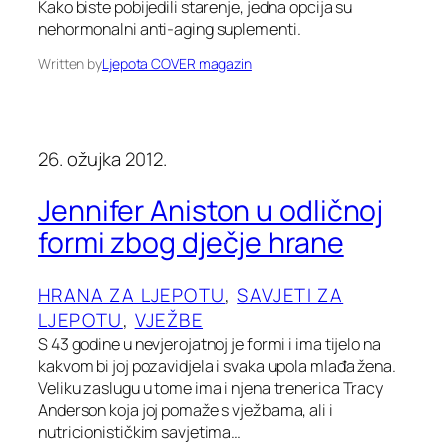
Kako biste pobijedili starenje, jedna opcija su
nehormonalni anti-aging suplementi.
Written by
Ljepota COVER magazin
26. ožujka 2012.
Jennifer Aniston u odličnoj
formi zbog dječje hrane
HRANA ZA LJEPOTU
, 
SAVJETI ZA
LJEPOTU
, 
VJEŽBE
S 43 godine u nevjerojatnoj je formi i ima tijelo na
kakvom bi joj pozavidjela i svaka upola mlađa žena.
Veliku zaslugu u tome ima i njena trenerica Tracy
Anderson koja joj pomaže s vježbama, ali i
nutricionističkim savjetima…