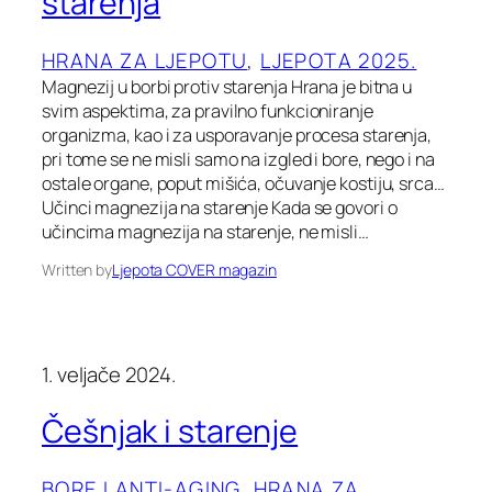
starenja
HRANA ZA LJEPOTU
, 
LJEPOTA 2025.
Magnezij u borbi protiv starenja Hrana je bitna u
svim aspektima, za pravilno funkcioniranje
organizma, kao i za usporavanje procesa starenja,
pri tome se ne misli samo na izgled i bore, nego i na
ostale organe, poput mišića, očuvanje kostiju, srca…
Učinci magnezija na starenje Kada se govori o
učincima magnezija na starenje, ne misli…
Written by
Ljepota COVER magazin
1. veljače 2024.
Češnjak i starenje
BORE I ANTI-AGING
, 
HRANA ZA