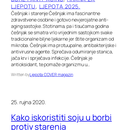
LJEPOTU
, 
LJEPOTA 2025.
Češnjak i starenje Češnjak ima fascinantne
zdravstvene osobine i gotovo nevjerojatne anti-
aging sastojke. Stotinama, pa i tisućama godina
češnjak se smatra vrlo vrijednim sastojkom svake
tradicionalne biljne ljekarne jer štite organizam od
mikroba. Češnjak ima protuupalne, antibakterijske i
antivirusne agente. Sprečava odumiranje stanica,
jača krv i sprječava infekcije. Češnjak je
antioksidant, te pomaže organizmu u…
Written by
Ljepota COVER magazin
25. rujna 2020.
Kako iskoristiti soju u borbi
protiv starenja