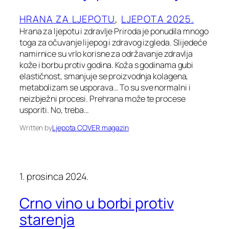
HRANA ZA LJEPOTU
, 
LJEPOTA 2025.
Hrana za ljepotu i zdravlje Priroda je ponudila mnogo
toga za očuvanje lijepog i zdravog izgleda. Slijedeće
namirnice su vrlo korisne za održavanje zdravlja
kože i borbu protiv godina. Koža s godinama gubi
elastičnost, smanjuje se proizvodnja kolagena,
metabolizam se usporava… To su sve normalni i
neizbježni procesi. Prehrana može te procese
usporiti. No, treba…
Written by
Ljepota COVER magazin
1. prosinca 2024.
Crno vino u borbi protiv
starenja