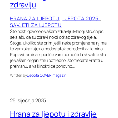
zdravlju
HRANA ZA LJEPOTU
, 
LJEPOTA 2025.
, 
SAVJETI ZA LJEPOTU
Što nokti govore o vašem zdravlju Mnogi stručnjaci
se slažu da su zdravi nokti odraz zdravog tijela.
Stoga, ukoliko ste primijetili neke promjene na njima
to vam ukazuje na nedostatak određenih vitamina.
Popis vitamina ispod će vam pomoći da shvatite što
je vašem organizmu potrebno, što trebate vratiti u
prehranu, a vaši nokti će ponovno…
Written by
Ljepota COVER magazin
25. siječnja 2025.
Hrana za ljepotu i zdravlje