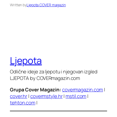
Written by
Ljepota COVER magazin
Ljepota
Odlične ideje za ljepotu i njegovan izgled
LJEPOTA by COVERmagazin.com
Grupa Cover Magazin:
covermagazin.com
|
cover.hr
|
covermstyle.hr
|
mstil.com
|
tehton.com
|