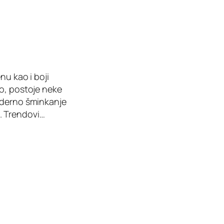
nu kao i boji
no, postoje neke
Moderno šminkanje
i. Trendovi…