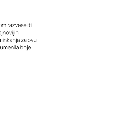
m razveseliti
jnovijih
minkanja za ovu
 rumenila boje