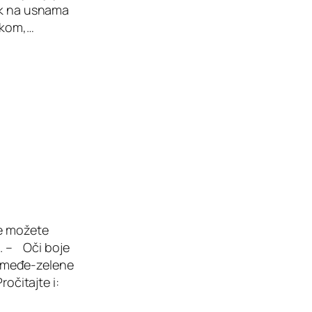
ook na usnama
vkom,…
te možete
a. – Oči boje
a smeđe-zelene
ročitajte i: