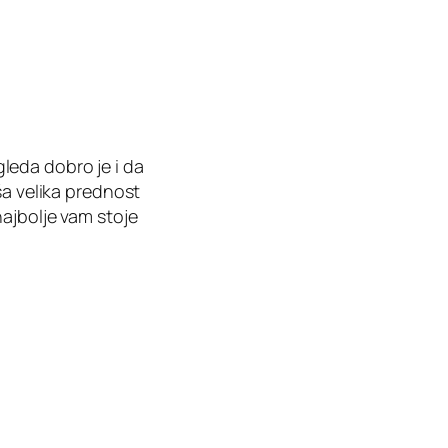
leda dobro je i da
ša velika prednost
najbolje vam stoje