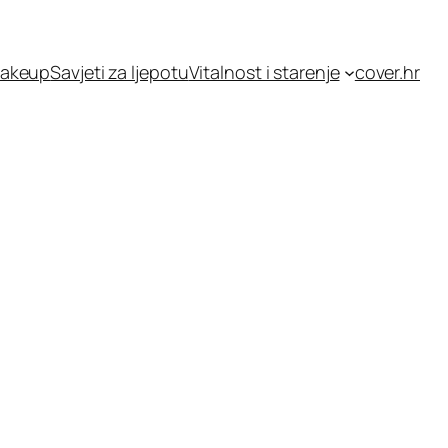
akeup
Savjeti za ljepotu
Vitalnost i starenje
cover.hr