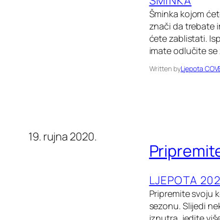
ŠMINKA
Šminka kojom ćete 
znači da trebate i
ćete zablistati. Is
imate odlučite se 
Written by
Ljepota COV
19. rujna 2020.
Pripremit
LJEPOTA 202
Pripremite svoju k
sezonu. Slijedi ne
iznutra, jedite vi