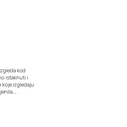
izgleda kod
o istaknuti i
 koje izgledaju
jenila,…