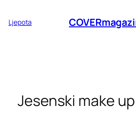
Skoči
do
COVERmagazi
Ljepota
sadržaja
Jesenski make up