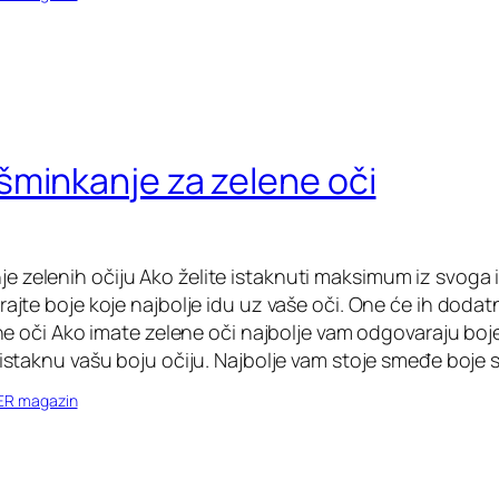
minkanje za zelene oči
 zelenih očiju Ako želite istaknuti maksimum iz svoga 
rajte boje koje najbolje idu uz vaše oči. One će ih dodatn
ne oči Ako imate zelene oči najbolje vam odgovaraju boje
 istaknu vašu boju očiju. Najbolje vam stoje smeđe boje s
ER magazin