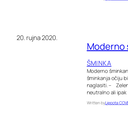
20. rujna 2020.
Moderno š
ŠMINKA
Moderno šminkanje
šminkanja očiju bi
naglasiti. – Zele
neutralno ali ipak
Written by
Ljepota COV