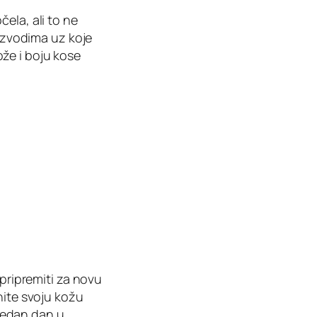
ela, ali to ne
oizvodima uz koje
kože i boju kose
 pripremiti za novu
nite svoju kožu
 jedan dan u