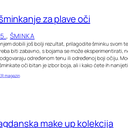
minkanje za plave oči
5.
, 
ŠMINKA
jem dobili još bolji rezultat, prilagodite šminku svom te
treba biti zabavno, s bojama se može eksperimentirati, 
e odgovaraju određenom tenu ili određenoj boji očiju. 
minkate oči bitan je izbor boja, ali i kako ćete ih nanijet
ER magazin
agdanska make up kolekcija