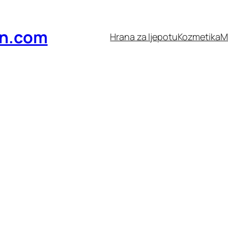
n.com
Hrana za ljepotu
Kozmetika
M