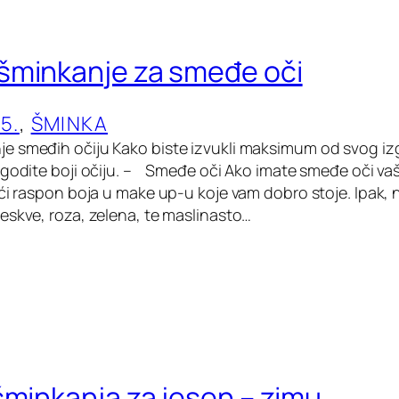
šminkanje za smeđe oči
5.
, 
ŠMINKA
 smeđih očiju Kako biste izvukli maksimum od svog izg
agodite boji očiju. – Smeđe oči Ako imate smeđe oči va
ći raspon boja u make up-u koje vam dobro stoje. Ipak, 
eskve, roza, zelena, te maslinasto…
šminkanja za jesen – zimu