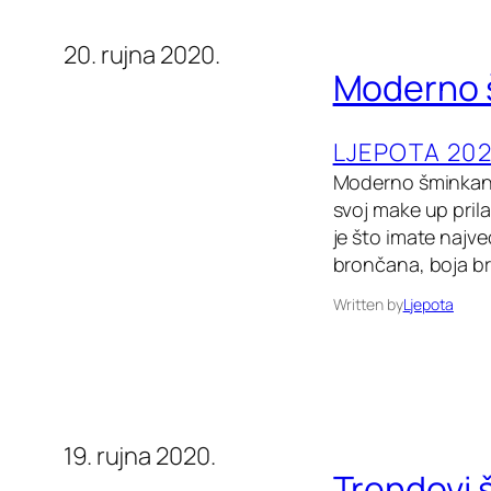
20. rujna 2020.
Moderno 
LJEPOTA 202
Moderno šminkanje
svoj make up pril
je što imate najve
brončana, boja br
Written by
Ljepota
19. rujna 2020.
Trendovi 