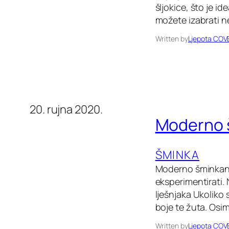
šljokice, što je 
možete izabrati n
Written by
Ljepota COV
20. rujna 2020.
Moderno š
ŠMINKA
Moderno šminkanje
eksperimentirati.
lješnjaka Ukoliko 
boje te žuta. Osim
Written by
Ljepota COV