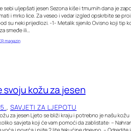
sebi uljepšati jesen Sezona kiše i tmurnih dana je započ
mati i mrko lice. Za veseo i vedar izgled opskrbite se pr
pod su neki prijedlozi. -1- Metalik sjenilo Ovisno koji tip 
za smeđe ili…
ER magazin
e svoju kožu za jesen
5.
, 
SAVJETI ZA LJEPOTU
ožu za jesen Ljeto se bliži kraju i potrebno je našu kožu
koliko savjeta koji će vam pomoći da zablistate: – Nahra
še voća i povrća i pijte 2 lite tekućine dnevno. – Odredite