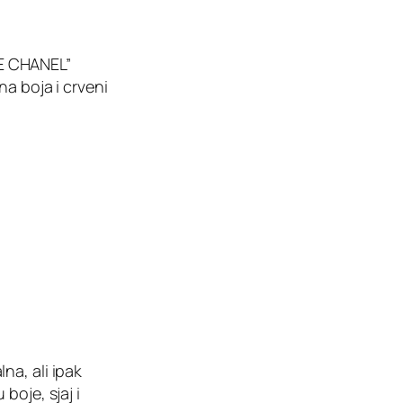
E CHANEL”
na boja i crveni
na, ali ipak
boje, sjaj i