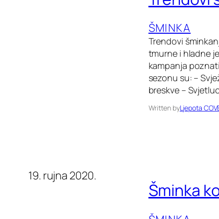
ŠMINKA
Trendovi šminkanj
tmurne i hladne j
kampanja poznati
sezonu su: – Svjež
breskve – Svjetluc
Written by
Ljepota COV
19. rujna 2020.
Šminka ko