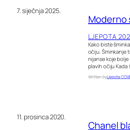
7. siječnja 2025.
Moderno š
LJEPOTA 202
Kako biste šminkan
očiju. Šminkanje 
nijanse koje bolj
plavih očiju Kada š
Written by
Ljepota COV
11. prosinca 2020.
Chanel bl