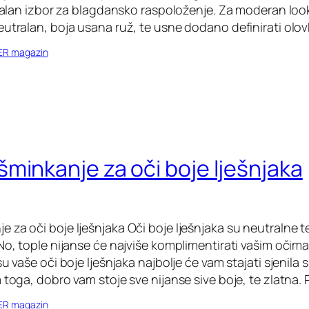
idealan izbor za blagdansko raspoloženje. Za moderan l
eutralan, boja usana ruž, te usne dodano definirati olo
ER magazin
minkanje za oči boje lješnjaka
 za oči boje lješnjaka Oči boje lješnjaka su neutralne 
 No, tople nijanse će najviše komplimentirati vašim očim
su vaše oči boje lješnjaka najbolje će vam stajati sjenil
 toga, dobro vam stoje sve nijanse sive boje, te zlatna. P
ER magazin