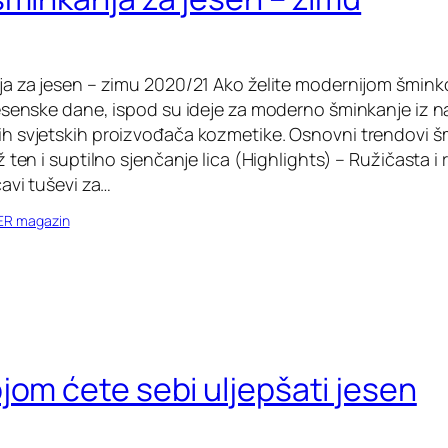
a za jesen – zimu 2020/21 Ako želite modernijom šminko
esenske dane, ispod su ideje za moderno šminkanje iz na
h svjetskih proizvođača kozmetike. Osnovni trendovi š
 ten i suptilno sjenčanje lica (Highlights) – Ružičasta i
avi tuševi za…
ER magazin
jom ćete sebi uljepšati jesen