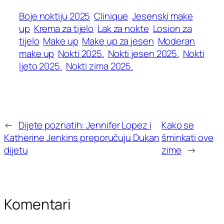
Boje noktiju 2025
Clinique
Jesenski make
up
Krema za tijelo
Lak za nokte
Losion za
tijelo
Make up
Make up za jesen
Moderan
make up
Nokti 2025.
Nokti jesen 2025.
Nokti
ljeto 2025.
Nokti zima 2025.
←
Dijete poznatih: Jennifer Lopez i
Kako se
Katherine Jenkins preporučuju Dukan
šminkati ove
dijetu
zime
→
Komentari