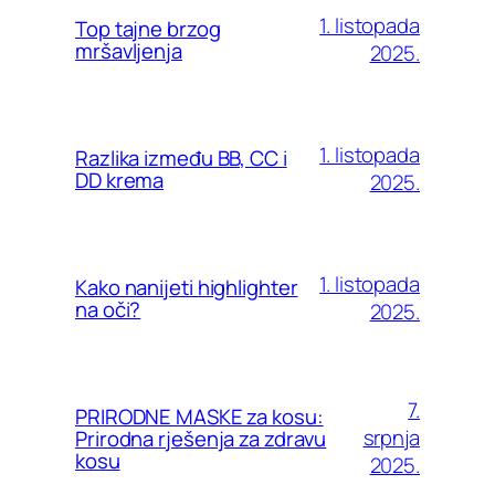
1. listopada
Top tajne brzog
mršavljenja
2025.
1. listopada
Razlika između BB, CC i
DD krema
2025.
1. listopada
Kako nanijeti highlighter
na oči?
2025.
7.
PRIRODNE MASKE za kosu:
srpnja
Prirodna rješenja za zdravu
kosu
2025.