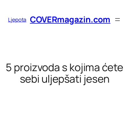
Skoči
do
COVERmagazin.com
Ljepota
sadržaja
5 proizvoda s kojima ćete
sebi uljepšati jesen