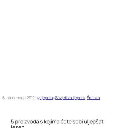
6. studenoga 2012.
by
Ljepota
u
Savjeti za ljepotu
, 
Šminka
5 proizvoda s kojima ćete sebi uljepšati
jesen