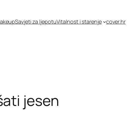
akeup
Savjeti za ljepotu
Vitalnost i starenje
cover.hr
ati jesen