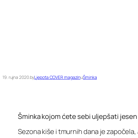
19. rujna 2020.
by
Ljepota COVER magazin
u
Šminka
Šminka kojom ćete sebi uljepšati jesen
Sezona kiše i tmurnih dana je započela, a