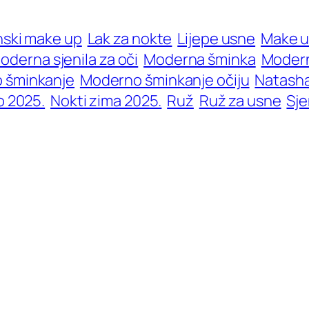
ski make up
Lak za nokte
Lijepe usne
Make u
oderna sjenila za oči
Moderna šminka
Modern
 šminkanje
Moderno šminkanje očiju
Natash
o 2025.
Nokti zima 2025.
Ruž
Ruž za usne
Sje