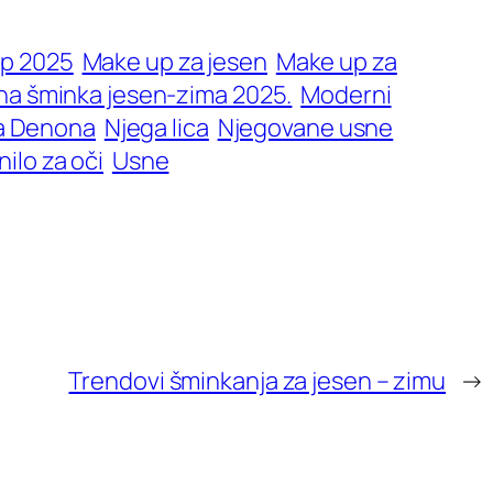
p 2025
Make up za jesen
Make up za
a šminka jesen-zima 2025.
Moderni
a Denona
Njega lica
Njegovane usne
nilo za oči
Usne
Trendovi šminkanja za jesen – zimu
→