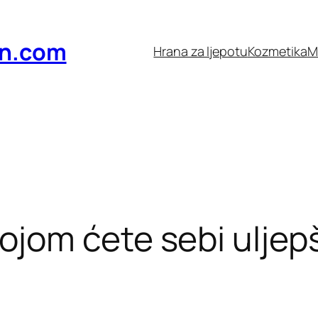
n.com
Hrana za ljepotu
Kozmetika
M
ojom ćete sebi uljepš