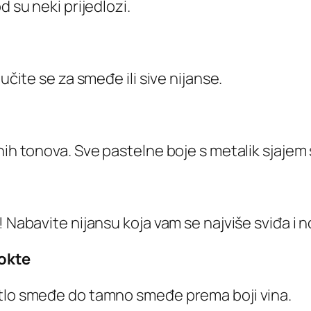
d su neki prijedlozi.
učite se za smeđe ili sive nijanse.
enih tonova. Sve pastelne boje s metalik sjaje
 Nabavite nijansu koja vam se najviše sviđa i no
nokte
etlo smeđe do tamno smeđe prema boji vina.