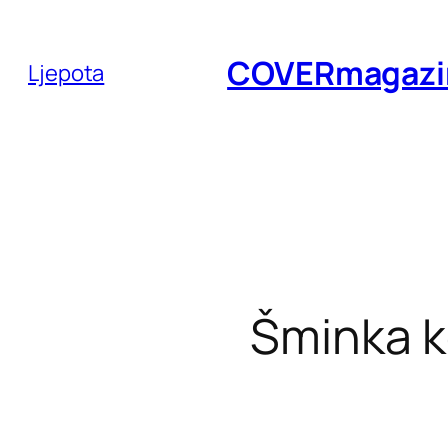
Skoči
do
COVERmagazi
Ljepota
sadržaja
Šminka k