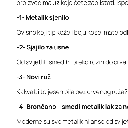
proizvodima uz koje ćete zablistati. Ispo
-1- Metalik sjenilo
Ovisno koji tip kože i boju kose imate odl
-2- Sjajilo za usne
Od svijetlih smeđih, preko rozih do crv
-3- Novi ruž
Kakva bi to jesen bila bez crvenog ruža?!
-4- Brončano – smeđi metalik lak za 
Moderne su sve metalik nijanse od svij