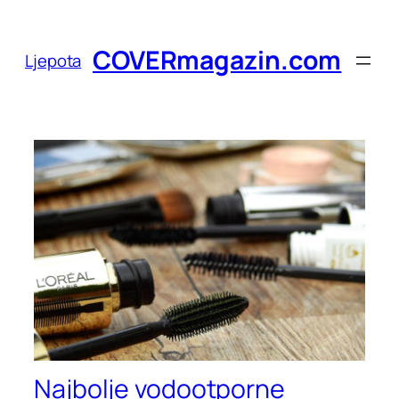
Skoči
do
COVERmagazin.com
Ljepota
sadržaja
Najbolje vodootporne