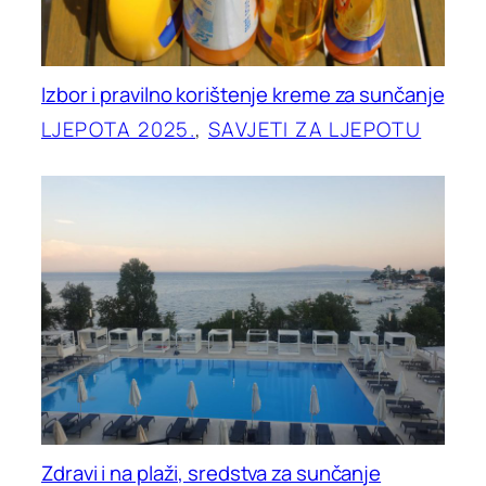
Izbor i pravilno korištenje kreme za sunčanje
LJEPOTA 2025.
, 
SAVJETI ZA LJEPOTU
Zdravi i na plaži, sredstva za sunčanje