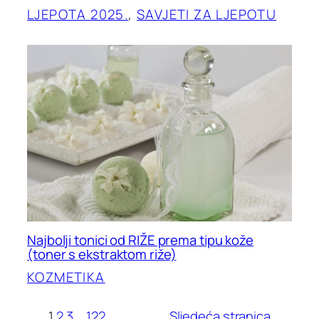
LJEPOTA 2025.
, 
SAVJETI ZA LJEPOTU
Najbolji tonici od RIŽE prema tipu kože
(toner s ekstraktom riže)
KOZMETIKA
1
2
3
…
122
Sljedeća stranica