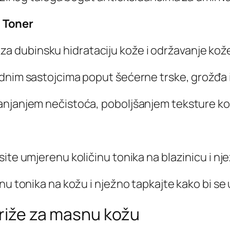
 Toner
rat za dubinsku hidrataciju kože i održavanje k
dnim sastojcima poput šećerne trske, grožđa 
anjanjem nečistoća, poboljšanjem teksture kož
ite umjerenu količinu tonika na blazinicu i nj
nu tonika na kožu i nježno tapkajte kako bi se 
 riže za masnu kožu