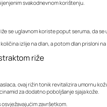
mijenjenim svakodnevnom korištenju.
d riže se uglavnom koriste poput seruma, da se
količina izlije na dlan, a potom dlan prisloni na 
kstraktom riže
ca, ovaj rižin tonik revitalizira umornu kožu 
acinamid za dodatno poboljšanje sjaja kože.
s osvježavajućim završetkom.