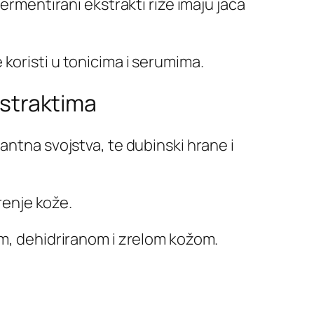
ermentirani ekstrakti riže imaju jača
koristi u tonicima i serumima.
kstraktima
antna svojstva, te dubinski hrane i
renje kože.
om, dehidriranom i zrelom kožom.