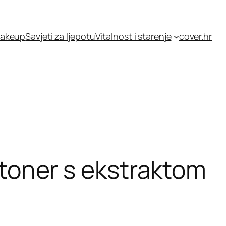
akeup
Savjeti za ljepotu
Vitalnost i starenje
cover.hr
 (toner s ekstraktom