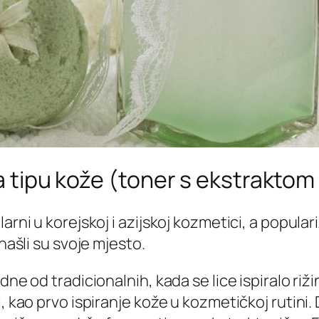
a tipu kože (toner s ekstraktom 
arni u korejskoj i azijskoj kozmetici, a popula
našli su svoje mjesto.
edne od tradicionalnih, kada se lice ispiralo r
, kao prvo ispiranje kože u kozmetičkoj rutini.