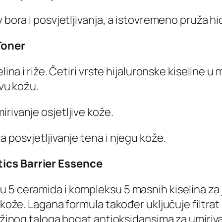
v bora i posvjetljivanja, a istovremeno pruža h
Toner
lina i riže. Četiri vrste hijaluronske kiseline 
ivu kožu.
rivanje osjetljive kože.
a posvjetljivanje tena i njegu kože.
tics Barrier Essence
5 ceramida i kompleksu 5 masnih kiselina za jač
ju kože. Lagana formula također uključuje filt
rižinog taloga bogat antioksidansima za umiriva