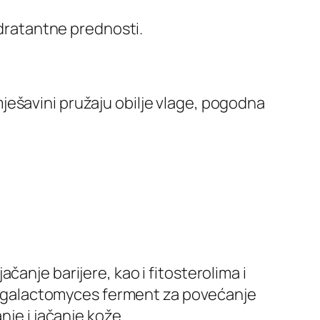
idratantne prednosti.
u mješavini pružaju obilje vlage, pogodna
anje barijere, kao i fitosterolima i
rat galactomyces ferment za povećanje
nje i jačanje kože.