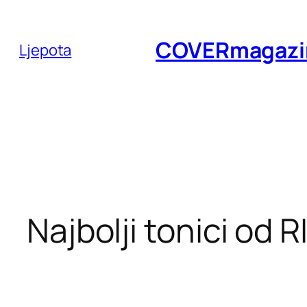
Skoči
do
COVERmagazi
Ljepota
sadržaja
Najbolji tonici od 