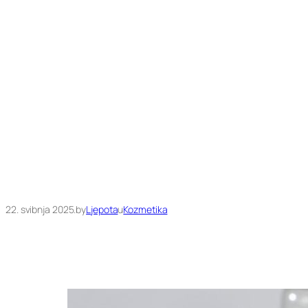
22. svibnja 2025.
by
Ljepota
u
Kozmetika