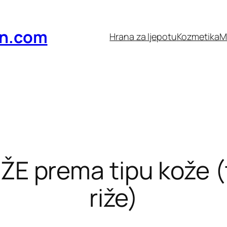
n.com
Hrana za ljepotu
Kozmetika
M
RIŽE prema tipu kože
riže)