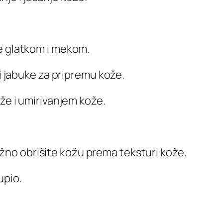
ože glatkom i mekom.
i jabuke za pripremu kože.
e i umirivanjem kože.
ežno obrišite kožu prema teksturi kože.
upio.