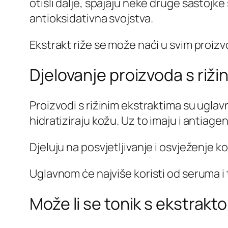
otišli dalje, spajaju neke druge sastojke
antioksidativna svojstva.
Ekstrakt riže se može naći u svim proiz
Djelovanje proizvoda s riži
Proizvodi s rižinim ekstraktima su uglav
hidratiziraju kožu. Uz to imaju i antiage
Djeluju na posvjetljivanje i osvježenje k
Uglavnom će najviše koristi od seruma i
Može li se tonik s ekstrakt