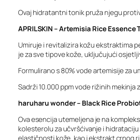
Ovaj hidratantni tonik pruža njegu proti
APRILSKIN – Artemisia Rice Essence 
Umiruje i revitalizira kožu ekstraktima pe
je za sve tipove kože, uključujući osjetlj
Formulirano s 80% vode artemisije za umi
Sadrži 10.000 ppm vode rižinih mekinja z
haruharu wonder – Black Rice Probio
Ova esencija utemeljena je na kompleksu 
kolesterolu za učvršćivanje i hidrataci
elastičnosti kože, kao i ekstrakt crnog 