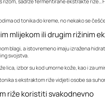
 s rižom, sadrže fermentirane ekstrakte riže… F
vodima od tonika do kreme, no nekako se češće 
nim mlijekom ili drugim rižinim e
nom blagi, a istovremeno imaju izražena hidrat
ning svojstva.
ože lica, izbor su kod umorne kože, kao i za umi
 tonika s ekstraktom riže vidjeti osobe sa suh
om riže koristiti svakodnevno