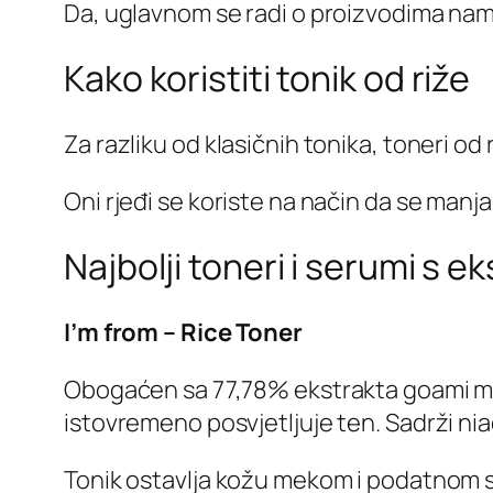
Da, uglavnom se radi o proizvodima na
Kako koristiti tonik od riže
Za razliku od klasičnih tonika, toneri o
Oni rjeđi se koriste na način da se manja 
Najbolji toneri i serumi s e
I’m from – Rice Toner
Obogaćen sa 77,78% ekstrakta goami masla
istovremeno posvjetljuje ten. Sadrži ni
Tonik ostavlja kožu mekom i podatnom 