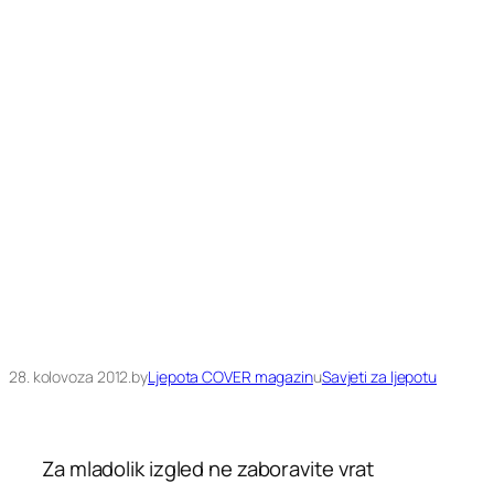
28. kolovoza 2012.
by
Ljepota COVER magazin
u
Savjeti za ljepotu
Za mladolik izgled ne zaboravite vrat