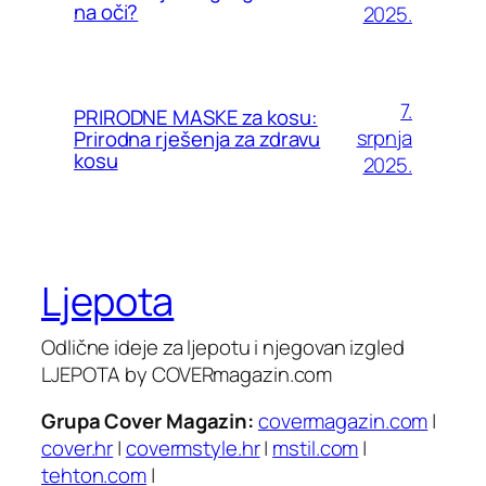
na oči?
2025.
7.
PRIRODNE MASKE za kosu:
srpnja
Prirodna rješenja za zdravu
kosu
2025.
Ljepota
Odlične ideje za ljepotu i njegovan izgled
LJEPOTA by COVERmagazin.com
Grupa Cover Magazin:
covermagazin.com
|
cover.hr
|
covermstyle.hr
|
mstil.com
|
tehton.com
|