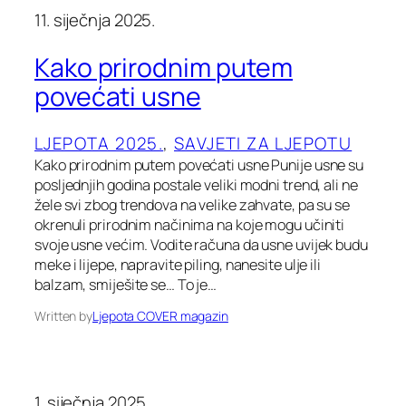
11. siječnja 2025.
Kako prirodnim putem
povećati usne
LJEPOTA 2025.
, 
SAVJETI ZA LJEPOTU
Kako prirodnim putem povećati usne Punije usne su
posljednjih godina postale veliki modni trend, ali ne
žele svi zbog trendova na velike zahvate, pa su se
okrenuli prirodnim načinima na koje mogu učiniti
svoje usne većim. Vodite računa da usne uvijek budu
meke i lijepe, napravite piling, nanesite ulje ili
balzam, smiješite se… To je…
Written by
Ljepota COVER magazin
1. siječnja 2025.