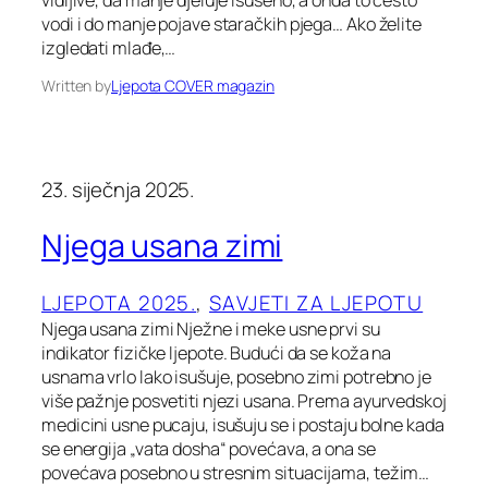
vodi i do manje pojave staračkih pjega… Ako želite
izgledati mlađe,…
Written by
Ljepota COVER magazin
23. siječnja 2025.
Njega usana zimi
LJEPOTA 2025.
, 
SAVJETI ZA LJEPOTU
Njega usana zimi Nježne i meke usne prvi su
indikator fizičke ljepote. Budući da se koža na
usnama vrlo lako isušuje, posebno zimi potrebno je
više pažnje posvetiti njezi usana. Prema ayurvedskoj
medicini usne pucaju, isušuju se i postaju bolne kada
se energija „vata dosha“ povećava, a ona se
povećava posebno u stresnim situacijama, težim…