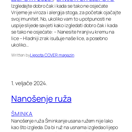
Izgledajte dobro čak i kada se tako ne osjećate
Vrijeme je viroza i alergija stoga, za početak ojačajte
svoj imunitet. No, ukoliko vam to u potpunosti ne
uspije slijede savjeti kako izgledati dobro čak i kada
se tako ne osjećate: – Nanesite hranjivu kremu na
lice – Hladniji zrak isušuje naše lice, a posebno
ukoliko…
Written by
Ljepota COVER magazin
1. veljače 2024.
Nanošenje ruža
ŠMINKA
Nanošenje ruža Šminkanje usana ružem nije lako
kao što izgleda. Da bi ruž na usnama izgledao lijepo