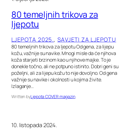
80 temeljnih trikova za
ljepotu
LJEPOTA 2025.
, 
SAVJETI ZA LJEPOTU
80 temeljnih trikova za ljepotu Od gena, za lijepu
kožu, važnije su navike. Mnogi misle da će njihova
koža starjeti brzinom kao u njihove majke. To je
donekle točno, ali ne potpuno istinito. Dobri geni su
poželjni, ali za lijepu kožu to nije dovoljno. Od gena
važnije su navike i okolnosti u kojima živite.
Izlaganje…
Written by
Ljepota COVER magazin
10. listopada 2024.