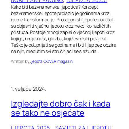
Kako biti bezvremenska ljepotica? Koncept
bezvremenske ljepote prolazio je godinama kroz
razne transformacije. Protagonisti ljepote pokušali
su objasniti vječnu ljepotu kroz nekoliko različitih
pristupa. Postoje mnogi zapisi o vječnoj ljepoti kroz
knjige, umjetnost, glazbu, književnost i povijest.
Teško je oduprijeti se godinama i biti lijep bez obzira
na njih, međutim svi stručnjaci se slažu da…
Written by
Ljepota COVER magazin
1. veljače 2024.
Izgledajte dobro čak i kada
se tako ne osjećate
LJEPOTA 2025.
, 
SAVJETI ZA LJEPOTU