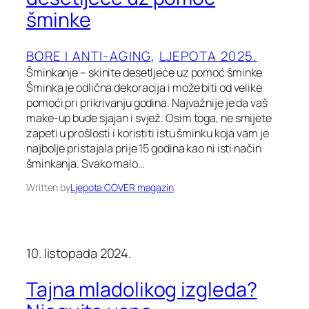
šminke
BORE I ANTI-AGING
, 
LJEPOTA 2025.
Šminkanje – skinite desetljeće uz pomoć šminke
Šminka je odlična dekoracija i može biti od velike
pomoći pri prikrivanju godina. Najvažnije je da vaš
make-up bude sjajan i svjež. Osim toga, ne smijete
zapeti u prošlosti i koristiti istu šminku koja vam je
najbolje pristajala prije 15 godina kao ni isti način
šminkanja. Svako malo…
Written by
Ljepota COVER magazin
10. listopada 2024.
Tajna mladolikog izgleda?