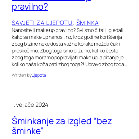
pravilno?
SAVJETI ZA LJEPOTU
, 
ŠMINKA
Nanosite li make up pravilno? Svi smo čitali i gledali
kako se make up nanosi, no, kroz godine korištenja
zbog brzine neke dosta važne korake možda čak i
preskočimo. Zbog toga smo brži, no, koliko često
zbog toga moramo popravljati make up, a pitanje je i
koliko naša koža pati zbog toga?! Upravo zbog toga…
Written by
Ljepota
1. veljače 2024.
Šminkanje za izgled “bez
šminke”