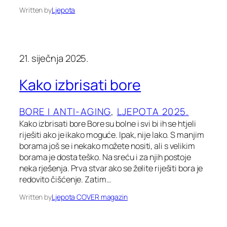
Written by
Ljepota
21. siječnja 2025.
Kako izbrisati bore
BORE I ANTI-AGING
, 
LJEPOTA 2025.
Kako izbrisati bore Bore su bolne i svi bi ih se htjeli
riješiti ako je ikako moguće. Ipak, nije lako. S manjim
borama još se i nekako možete nositi, ali s velikim
borama je dosta teško. Na sreću i za njih postoje
neka rješenja. Prva stvar ako se želite riješiti bora je
redovito čišćenje. Zatim…
Written by
Ljepota COVER magazin