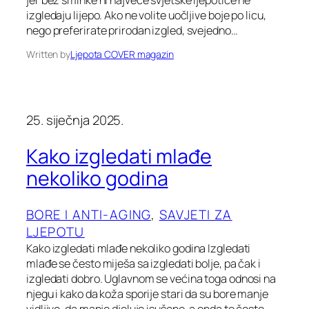
jer bez šminke ni najveće svjetske ljepotice ne
izgledaju lijepo. Ako ne volite uočljive boje po licu,
nego preferirate prirodan izgled, svejedno…
Written by
Ljepota COVER magazin
25. siječnja 2025.
Kako izgledati mlađe
nekoliko godina
BORE I ANTI-AGING
, 
SAVJETI ZA
LJEPOTU
Kako izgledati mlađe nekoliko godina Izgledati
mlađe se često miješa sa izgledati bolje, pa čak i
izgledati dobro. Uglavnom se većina toga odnosi na
njegu i kako da koža sporije stari da su bore manje
vidljive, da manje djeluje isušeno, a onda to često