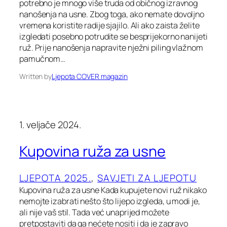
potrebno je mnogo više truda od običnog izravnog
nanošenja na usne. Zbog toga, ako nemate dovoljno
vremena koristite radije sjajilo. Ali ako zaista želite
izgledati posebno potrudite se besprijekorno nanijeti
ruž. Prije nanošenja napravite nježni piling vlažnom
pamučnom…
Written by
Ljepota COVER magazin
1. veljače 2024.
Kupovina ruža za usne
LJEPOTA 2025.
, 
SAVJETI ZA LJEPOTU
Kupovina ruža za usne Kada kupujete novi ruž nikako
nemojte izabrati nešto što lijepo izgleda, u modi je,
ali nije vaš stil. Tada već unaprijed možete
pretpostaviti da ga nećete nositi i da je zapravo