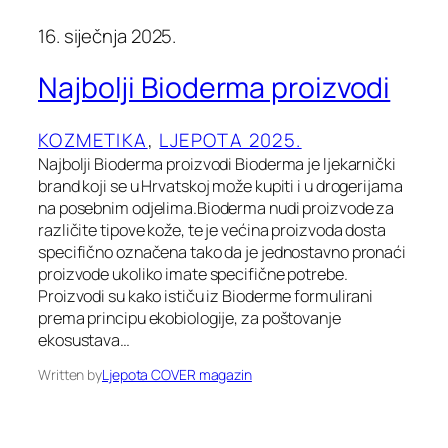
16. siječnja 2025.
Najbolji Bioderma proizvodi
KOZMETIKA
, 
LJEPOTA 2025.
Najbolji Bioderma proizvodi Bioderma je ljekarnički
brand koji se u Hrvatskoj može kupiti i u drogerijama
na posebnim odjelima.Bioderma nudi proizvode za
različite tipove kože, te je većina proizvoda dosta
specifično označena tako da je jednostavno pronaći
proizvode ukoliko imate specifične potrebe.
Proizvodi su kako ističu iz Bioderme formulirani
prema principu ekobiologije, za poštovanje
ekosustava…
Written by
Ljepota COVER magazin