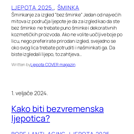
LJEPOTA 2025.
, 
ŠMINKA
Šminkanje za izgled “bez šminke” Jedan od najvećih
mitova iz područja ljepote je da za izgled kao da ste
bez šminke ne trebate puno šminke i dekorativnih
kozmetičkih proizvoda. Ako ne volite uočljive boje po
licu, nego preferirate prirodan izgled, svejedno se
oko svog lica trebate potruditi i našminkati ga. Da
biste izgledali lijepo, to zahtjeva…
Written by
Ljepota COVER magazin
1. veljače 2024.
Kako biti bezvremenska
ljepotica?
BORE I ANTI-AGING
, 
LJEPOTA 2025.