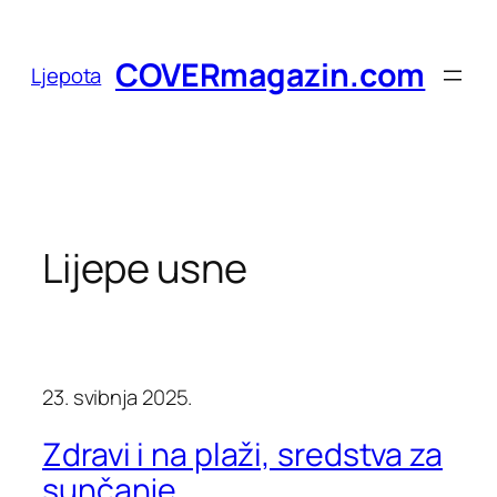
Skoči
do
COVERmagazin.com
Ljepota
sadržaja
Lijepe usne
23. svibnja 2025.
Zdravi i na plaži, sredstva za
sunčanje