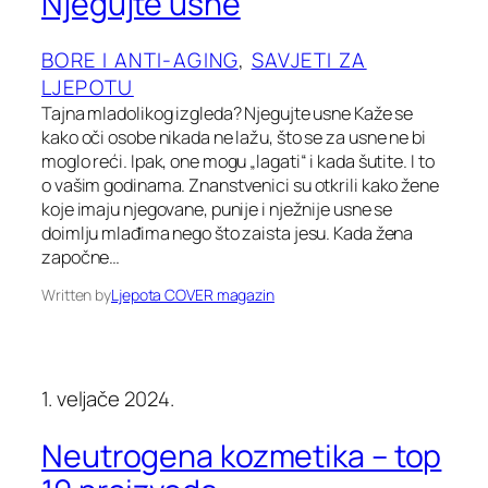
Njegujte usne
BORE I ANTI-AGING
, 
SAVJETI ZA
LJEPOTU
Tajna mladolikog izgleda? Njegujte usne Kaže se
kako oči osobe nikada ne lažu, što se za usne ne bi
moglo reći. Ipak, one mogu „lagati“ i kada šutite. I to
o vašim godinama. Znanstvenici su otkrili kako žene
koje imaju njegovane, punije i nježnije usne se
doimlju mlađima nego što zaista jesu. Kada žena
započne…
Written by
Ljepota COVER magazin
1. veljače 2024.
Neutrogena kozmetika – top