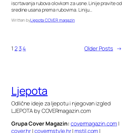
iscrtavanja rubova olovkom za usne. Linije pravite od
sredine usana prema rubovima. Liniju…
Written by
Ljepota COVER magazin
1
2
3
4
Older Posts
→
Ljepota
Odlične ideje za ljepotu i njegovan izgled
LJEPOTA by COVERmagazin.com
Grupa Cover Magazin:
covermagazin.com
|
cover.hr
|
covermstyle.hr
|
mstil.com
|