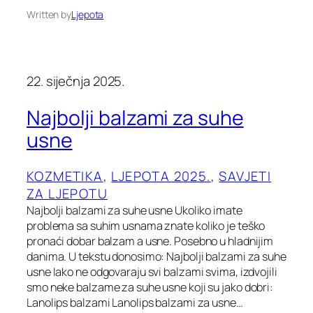
Written by
Ljepota
22. siječnja 2025.
Najbolji balzami za suhe
usne
KOZMETIKA
, 
LJEPOTA 2025.
, 
SAVJETI
ZA LJEPOTU
Najbolji balzami za suhe usne Ukoliko imate
problema sa suhim usnama znate koliko je teško
pronaći dobar balzam a usne. Posebno u hladnijim
danima. U tekstu donosimo: Najbolji balzami za suhe
usne Iako ne odgovaraju svi balzami svima, izdvojili
smo neke balzame za suhe usne koji su jako dobri:
Lanolips balzami Lanolips balzami za usne…