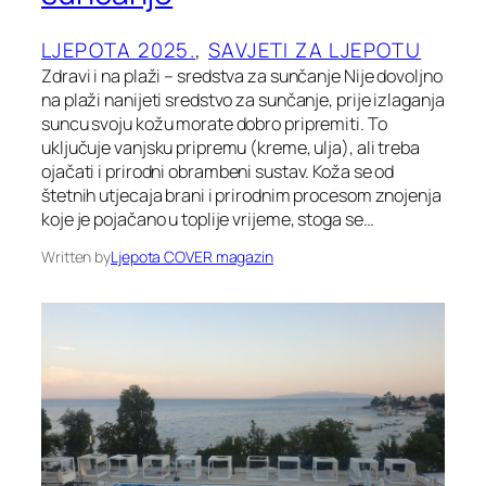
LJEPOTA 2025.
, 
SAVJETI ZA LJEPOTU
Zdravi i na plaži – sredstva za sunčanje Nije dovoljno
na plaži nanijeti sredstvo za sunčanje, prije izlaganja
suncu svoju kožu morate dobro pripremiti. To
uključuje vanjsku pripremu (kreme, ulja), ali treba
ojačati i prirodni obrambeni sustav. Koža se od
štetnih utjecaja brani i prirodnim procesom znojenja
koje je pojačano u toplije vrijeme, stoga se…
Written by
Ljepota COVER magazin