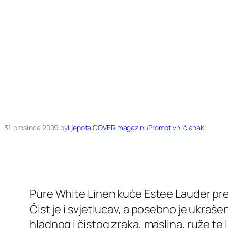
31. prosinca 2009.
by
Ljepota COVER magazin
u
Promotivni članak
Pure White Linen kuće Estee Lauder preds
Čist je i svjetlucav, a posebno je ukraše
hladnog i čistog zraka, maslina, ruže te 