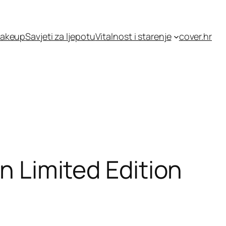
akeup
Savjeti za ljepotu
Vitalnost i starenje
cover.hr
n Limited Edition