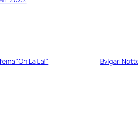
fema “Oh La La!”
Bvlgari Not