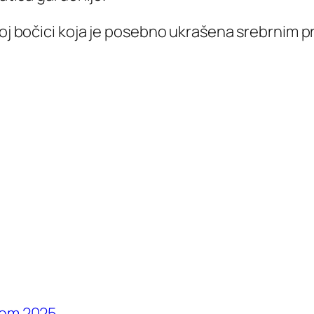
loj bočici koja je posebno ukrašena srebrnim p
fem 2025.