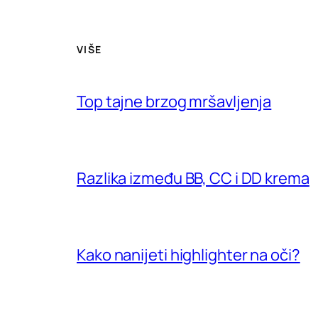
VIŠE
Top tajne brzog mršavljenja
Razlika između BB, CC i DD krema
Kako nanijeti highlighter na oči?