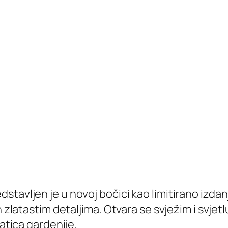
tavljen je u novoj bočici kao limitirano izdan
n zlatastim detaljima. Otvara se svježim i svje
latica gardenije.