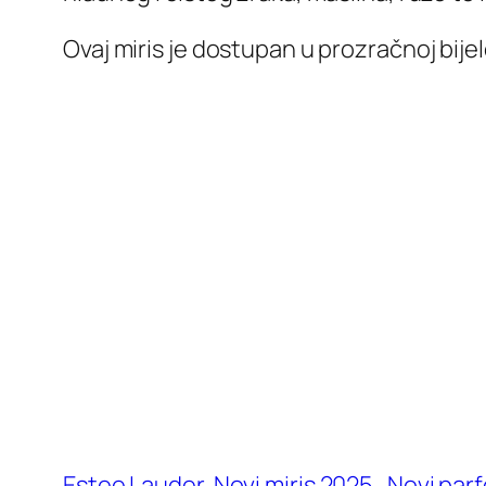
Ovaj miris je dostupan u prozračnoj bije
Estee Lauder
Novi miris 2025.
Novi par