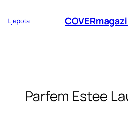
Skoči
do
COVERmagazi
Ljepota
sadržaja
Parfem Estee Lau