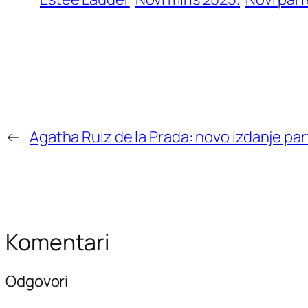
←
Agatha Ruiz de la Prada: novo izdanje par
Komentari
Odgovori