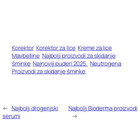
Korektor
Korektor za lice
Kreme za lice
Maybelline
Najbolji proizvodi za skidanje
šminke
Najnoviji puderi 2025.
Neutrogena
Proizvodi za skidanje šminke
←
Najbolji drogerijski
Najbolji Bioderma proizvodi
serumi
→