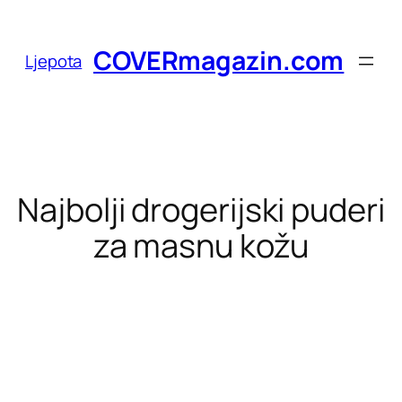
Skoči
do
COVERmagazin.com
Ljepota
sadržaja
Najbolji drogerijski puderi
za masnu kožu