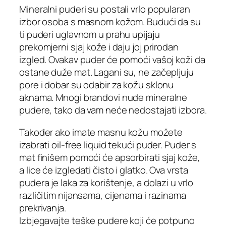
Mineralni puderi su postali vrlo popularan
izbor osoba s masnom kožom. Budući da su
ti puderi uglavnom u prahu upijaju
prekomjerni sjaj kože i daju joj prirodan
izgled. Ovakav puder će pomoći vašoj koži da
ostane duže mat. Lagani su, ne začepljuju
pore i dobar su odabir za kožu sklonu
aknama. Mnogi brandovi nude mineralne
pudere, tako da vam neće nedostajati izbora.
Također ako imate masnu kožu možete
izabrati oil-free liquid tekući puder. Puder s
mat finišem pomoći će apsorbirati sjaj kože,
a lice će izgledati čisto i glatko. Ova vrsta
pudera je laka za korištenje, a dolazi u vrlo
različitim nijansama, cijenama i razinama
prekrivanja.
Izbjegavajte teške pudere koji će potpuno