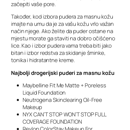
začepiti vaše pore.
Također, kod izbora pudera za masnu kožu
imajte na umu da je za vašu kožu vrlo važan
način njege. Ako želite da puder ostane na
mjestu morate ga staviti na dobro očišćeno
lice. Kao i izbor pudera vama treba biti jako
bitan i izbor redstva za skidanje šminke,
tonika i hidratantne kreme.
Najbolji drogerijski puderi za masnu kožu
Maybelline Fit Me Matte + Poreless
Liquid Foundation
Neutrogena Skinclearing Oil-Free
Makeup
NYX CAN’T STOP WON’T STOP FULL
COVERAGE FOUNDATION
Revlon ColorStay Makeup For