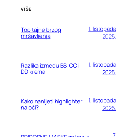
VIŠE
1. listopada
Top tajne brzog
mršavljenja
2025.
1. listopada
Razlika između BB, CC i
DD krema
2025.
1. listopada
Kako nanijeti highlighter
na oči?
2025.
7.
PRIRODNE MASKE za kosu: