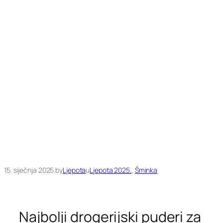
15. siječnja 2025.
by
Ljepota
u
Ljepota 2025.
, 
Šminka
Najbolji drogerijski puderi za