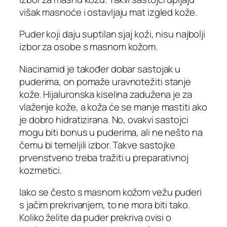
višak masnoće i ostavljaju mat izgled kože.
Puder koji daju suptilan sjaj koži, nisu najbolji
izbor za osobe s masnom kožom.
Niacinamid je također dobar sastojak u
puderima, on pomaže uravnotežiti stanje
kože. Hijaluronska kiselina zadužena je za
vlaženje kože, a koža će se manje mastiti ako
je dobro hidratizirana. No, ovakvi sastojci
mogu biti bonus u puderima, ali ne nešto na
čemu bi temeljili izbor. Takve sastojke
prvenstveno treba tražiti u preparativnoj
kozmetici.
Iako se često s masnom kožom vežu puderi
s jačim prekrivanjem, to ne mora biti tako.
Koliko želite da puder prekriva ovisi o