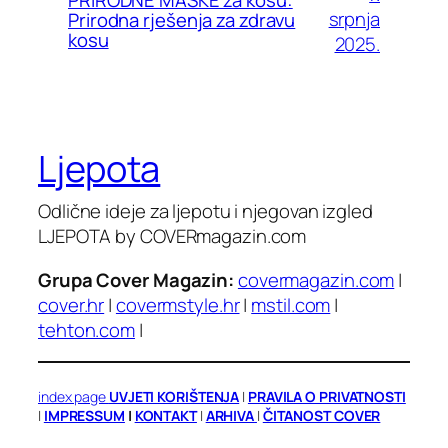
srpnja
Prirodna rješenja za zdravu
kosu
2025.
Ljepota
Odlične ideje za ljepotu i njegovan izgled
LJEPOTA by COVERmagazin.com
Grupa Cover Magazin:
covermagazin.com
|
cover.hr
|
covermstyle.hr
|
mstil.com
|
tehton.com
|
index page
UVJETI KORIŠTENJA
|
PRAVILA O PRIVATNOSTI
|
IMPRESSUM
|
KONTAKT
|
ARHIVA
|
ČITANOST COVER