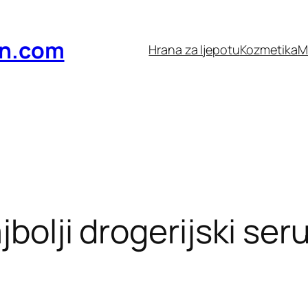
n.com
Hrana za ljepotu
Kozmetika
M
jbolji drogerijski ser