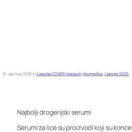
15. siječnja 2025.
by
Ljepota COVER magazin
u
Kozmetika
, 
Ljepota 2025.
Najbolji drogerijski serumi
Serumi za lice su proizvodi koji su konc