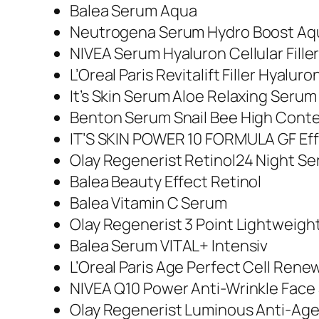
Balea Serum Aqua
Neutrogena Serum Hydro Boost Aq
NIVEA Serum Hyaluron Cellular Fille
L’Oreal Paris Revitalift Filler Hyal
It’s Skin Serum Aloe Relaxing Serum
Benton Serum Snail Bee High Cont
IT’S SKIN POWER 10 FORMULA GF Ef
Olay Regenerist Retinol24 Night Se
Balea Beauty Effect Retinol
Balea Vitamin C Serum
Olay Regenerist 3 Point Lightweigh
Balea Serum VITAL+ Intensiv
L’Oreal Paris Age Perfect Cell Ren
NIVEA Q10 Power Anti-Wrinkle Face
Olay Regenerist Luminous Anti-Age