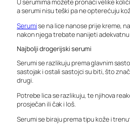
U serumima možete pronaći velike količi
a serumi nisu teški pa ne opterećuju ko
Serumi
se na lice nanose prije kreme, na
nakon njega trebate nanijeti adekvatnu 
Najbolji drogerijski serumi
Serumi se razlikuju prema glavnim sastojc
sastojak i ostali sastojci su biti, što 
drugi.
Potrebe lica se razlikuju, te njihova rea
prosječan ili čak i loš.
Serumi se biraju prema tipu kože i trenu