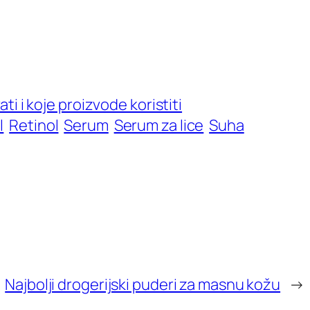
ti i koje proizvode koristiti
l
Retinol
Serum
Serum za lice
Suha
Najbolji drogerijski puderi za masnu kožu
→