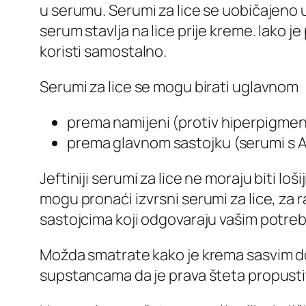
u serumu. Serumi za lice se uobičajeno u 
serum stavlja na lice prije kreme. Iako
koristi samostalno.
Serumi za lice se mogu birati uglavnom
prema namijeni (protiv hiperpigment
prema glavnom sastojku (serumi s A
Jeftiniji serumi za lice ne moraju biti lo
mogu pronaći izvrsni serumi za lice, za ra
sastojcima koji odgovaraju vašim potreba
Možda smatrate kako je krema sasvim dov
supstancama da je prava šteta propustiti