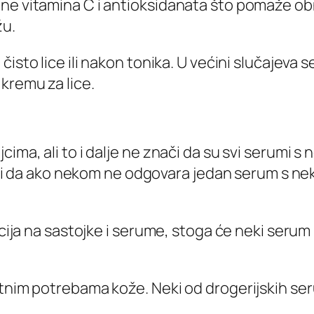
ne vitamina C i antioksidanata što pomaže obna
žu.
 čisto lice ili nakon tonika. U većini slučajev
kremu za lice.
ima, ali to i dalje ne znači da su svi serumi s 
znači da ako nekom ne odgovara jedan serum s n
kcija na sastojke i serume, stoga će neki serum
tnim potrebama kože. Neki od drogerijskih seru