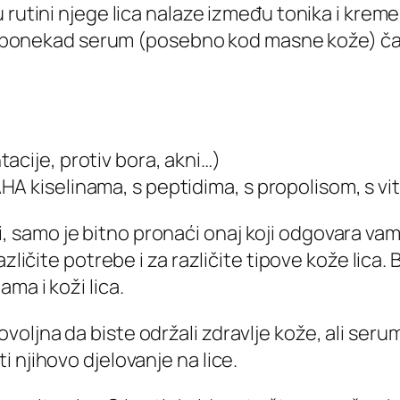
rutini njege lica nalaze između tonika i kreme.
 je ponekad serum (posebno kod masne kože) čak
acije, protiv bora, akni…)
HA kiselinama, s peptidima, s propolisom, s v
šiji, samo je bitno pronaći onaj koji odgovara va
zličite potrebe i za različite tipove kože lica. 
ma i koži lica.
oljna da biste održali zdravlje kože, ali seru
 njihovo djelovanje na lice.