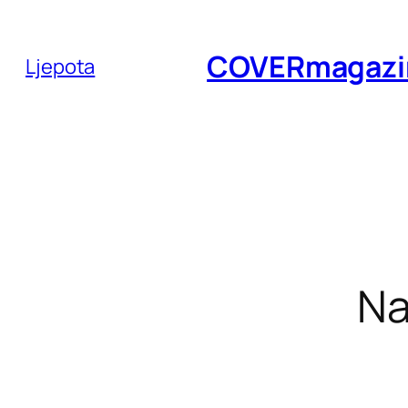
Skoči
do
COVERmagazi
Ljepota
sadržaja
Na