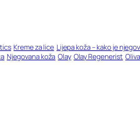
tics
Kreme za lice
Lijepa koža – kako je njegova
ca
Njegovana koža
Olay
Olay Regenerist
Oliva