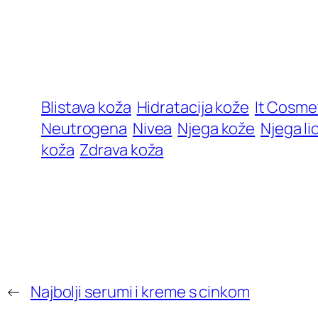
Blistava koža
Hidratacija kože
It Cosme
Neutrogena
Nivea
Njega kože
Njega li
koža
Zdrava koža
←
Najbolji serumi i kreme s cinkom