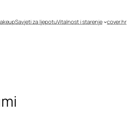
akeup
Savjeti za ljepotu
Vitalnost i starenje
cover.hr
umi