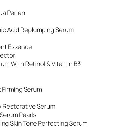
ua Perlen
r
uronic Acid Replumping Serum
ent Essence
fector
rum With Retinol & Vitamin B3
t Firming Serum
ew Restorative Serum
 Serum Pearls
ing Skin Tone Perfecting Serum