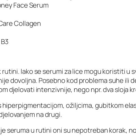
Honey Face Serum
 Care Collagen
P
 B3
rutini. Iako se serumi za lice mogu koristiti u
ije dovoljna. Posebno kod problema suhe ili d
om djelovati intenzivnije, nego npr. dva sloja k
i s hiperpigmentacijom, ožiljcima, gubitkom el
djelovanjem na drugi.
je seruma u rutini oni su nepotreban korak, no,