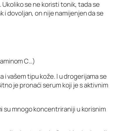
 Ukoliko se ne koristi tonik, tada se
 i dovoljan, on nije namijenjen da se
itaminom C…)
ma i vašem tipu kože. I u drogerijama se
Bitno je pronaći serum koji je s aktivnim
mi su mnogo koncentriraniji u korisnim