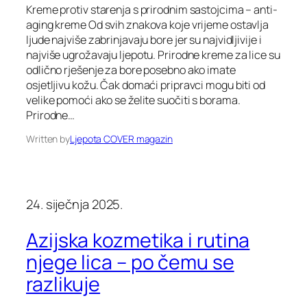
Kreme protiv starenja s prirodnim sastojcima – anti-
aging kreme Od svih znakova koje vrijeme ostavlja
ljude najviše zabrinjavaju bore jer su najvidljivije i
najviše ugrožavaju ljepotu. Prirodne kreme za lice su
odlično rješenje za bore posebno ako imate
osjetljivu kožu. Čak domaći pripravci mogu biti od
velike pomoći ako se želite suočiti s borama.
Prirodne…
Written by
Ljepota COVER magazin
24. siječnja 2025.
Azijska kozmetika i rutina
njege lica – po čemu se
razlikuje