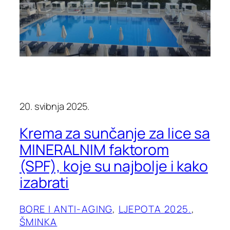
20. svibnja 2025.
Krema za sunčanje za lice sa
MINERALNIM faktorom
(SPF), koje su najbolje i kako
izabrati
BORE I ANTI-AGING
, 
LJEPOTA 2025.
, 
ŠMINKA