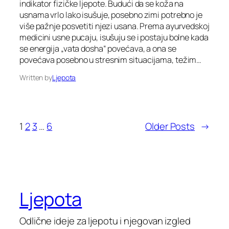
indikator fizičke ljepote. Budući da se koža na
usnama vrlo lako isušuje, posebno zimi potrebno je
više pažnje posvetiti njezi usana. Prema ayurvedskoj
medicini usne pucaju, isušuju se i postaju bolne kada
se energija „vata dosha“ povećava, a ona se
povećava posebno u stresnim situacijama, težim…
Written by
Ljepota
1
2
3
…
6
Older Posts
→
Ljepota
Odlične ideje za ljepotu i njegovan izgled