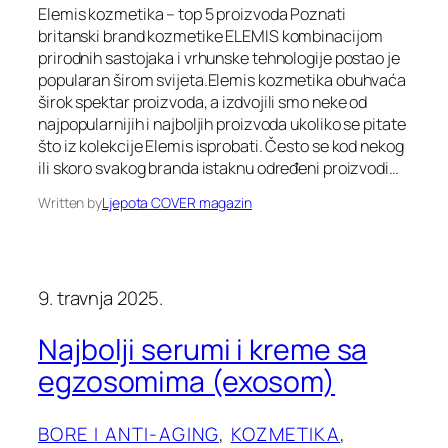
Elemis kozmetika – top 5 proizvoda Poznati
britanski brand kozmetike ELEMIS kombinacijom
prirodnih sastojaka i vrhunske tehnologije postao je
popularan širom svijeta.Elemis kozmetika obuhvaća
širok spektar proizvoda, a izdvojili smo neke od
najpopularnijih i najboljih proizvoda ukoliko se pitate
što iz kolekcije Elemis isprobati. Često se kod nekog
ili skoro svakog branda istaknu određeni proizvodi…
Written by
Ljepota COVER magazin
9. travnja 2025.
Najbolji serumi i kreme sa
egzosomima (exosom)
BORE I ANTI-AGING
, 
KOZMETIKA
, 