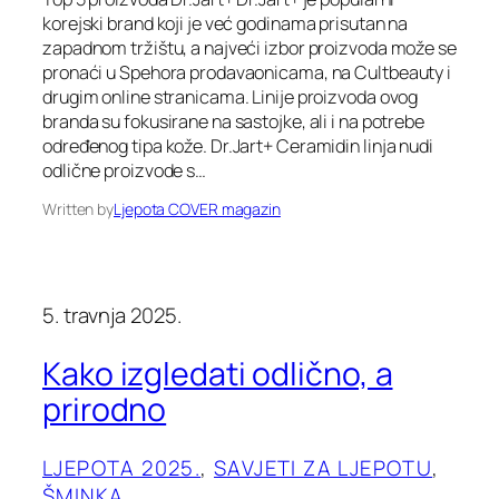
korejski brand koji je već godinama prisutan na
zapadnom tržištu, a najveći izbor proizvoda može se
pronaći u Spehora prodavaonicama, na Cultbeauty i
drugim online stranicama. Linije proizvoda ovog
branda su fokusirane na sastojke, ali i na potrebe
određenog tipa kože. Dr.Jart+ Ceramidin linja nudi
odlične proizvode s…
Written by
Ljepota COVER magazin
5. travnja 2025.
Kako izgledati odlično, a
prirodno
LJEPOTA 2025.
, 
SAVJETI ZA LJEPOTU
, 
ŠMINKA