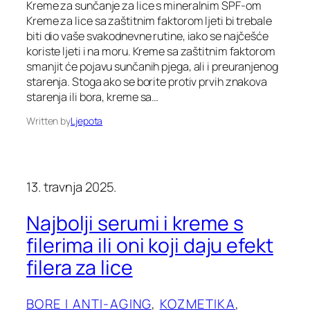
Kreme za sunčanje za lice s mineralnim SPF-om
Kreme za lice sa zaštitnim faktorom ljeti bi trebale
biti dio vaše svakodnevne rutine, iako se najčešće
koriste ljeti i na moru. Kreme sa zaštitnim faktorom
smanjit će pojavu sunčanih pjega, ali i preuranjenog
starenja. Stoga ako se borite protiv prvih znakova
starenja ili bora, kreme sa…
Written by
Ljepota
13. travnja 2025.
Najbolji serumi i kreme s
filerima ili oni koji daju efekt
filera za lice
BORE I ANTI-AGING
, 
KOZMETIKA
, 