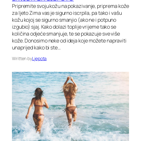
Pripremite svoju kožu na pokazivanje, priprema kože
za ljeto Zima vas je sigurno iscrpila, pa tako i vašu
kožu kojoj se sigurno smanjio (ako ne i potpuno
izgubio) sjaj. Kako dolazi toplije vrijeme tako se
količina odjeće smanjuje, te se pokazuje sve više
kože. Donosimo neke od ideja koje možete napraviti
unaprijed kako bi ste…
Written by
Ljepota