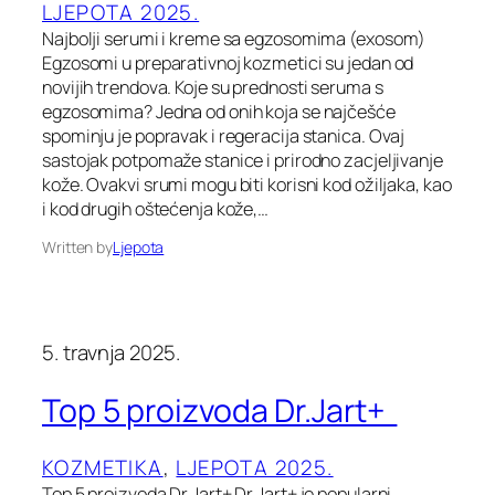
LJEPOTA 2025.
Najbolji serumi i kreme sa egzosomima (exosom)
Egzosomi u preparativnoj kozmetici su jedan od
novijih trendova. Koje su prednosti seruma s
egzosomima? Jedna od onih koja se najčešće
spominju je popravak i regeracija stanica. Ovaj
sastojak potpomaže stanice i prirodno zacjeljivanje
kože. Ovakvi srumi mogu biti korisni kod ožiljaka, kao
i kod drugih oštećenja kože,…
Written by
Ljepota
5. travnja 2025.
Top 5 proizvoda Dr.Jart+
KOZMETIKA
, 
LJEPOTA 2025.
Top 5 proizvoda Dr.Jart+ Dr.Jart+ je popularni