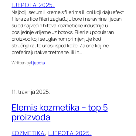
LJEPOTA 2025.
Najbolji serumi i kreme s filerima ili oni koji daju efekt
filera za lice Fileri zaglađuju bore i neravnine i jedan
su od najvećih hitova kozmetičke industrije u
posljednje vrijeme uz botoks. Fileri su popularan
proizvod koji se uglavnom primjenjuje kod
stručnjaka, te unosi ispod kože. Za one koji ne
preferiraju takve tretmane, ili ih…
Written by
Ljepota
11. travnja 2025.
Elemis kozmetika – top 5
proizvoda
KOZMETIKA
, 
LJEPOTA 2025.