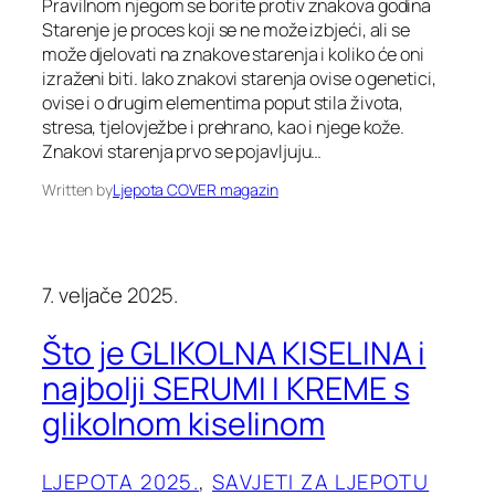
Pravilnom njegom se borite protiv znakova godina
Starenje je proces koji se ne može izbjeći, ali se
može djelovati na znakove starenja i koliko će oni
izraženi biti. Iako znakovi starenja ovise o genetici,
ovise i o drugim elementima poput stila života,
stresa, tjelovježbe i prehrano, kao i njege kože.
Znakovi starenja prvo se pojavljuju…
Written by
Ljepota COVER magazin
7. veljače 2025.
Što je GLIKOLNA KISELINA i
najbolji SERUMI I KREME s
glikolnom kiselinom
LJEPOTA 2025.
, 
SAVJETI ZA LJEPOTU