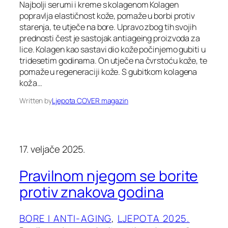
Najbolji serumi i kreme s kolagenom Kolagen
popravlja elastičnost kože, pomaže u borbi protiv
starenja, te utječe na bore. Upravo zbog tih svojih
prednosti čest je sastojak antiageing proizvoda za
lice. Kolagen kao sastavi dio kože počinjemo gubiti u
tridesetim godinama. On utječe na čvrstoću kože, te
pomaže u regeneraciji kože. S gubitkom kolagena
koža…
Written by
Ljepota COVER magazin
17. veljače 2025.
Pravilnom njegom se borite
protiv znakova godina
BORE I ANTI-AGING
, 
LJEPOTA 2025.