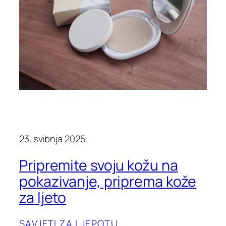
23. svibnja 2025.
Pripremite svoju kožu na
pokazivanje, priprema kože
za ljeto
SAVJETI ZA LJEPOTU