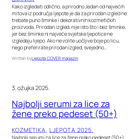
Kako izgledati odlično, a prirodno Jedan od najvećih
mitova iz područja ljepote je da za prirodan izgled ne
trebate puno šminke i dekorativnih kozmetičkih
proizvoda. Prirodan izgled, nije isto što i bez šminke,
jer bez šminke ni najveće svjetske ljepotice ne
izgledaju lijepo. Ako ne volite uočljive boje po licu,
nego preferirate prirodan izgled, svejedno…
Written by
Ljepota COVER magazin
3. ožujka 2025.
Najbolji serumi za lice za
žene preko pedeset (50+)
KOZMETIKA
, 
LJEPOTA 2025.
Najbolji serumi za lice za žene preko pedeset (50+)