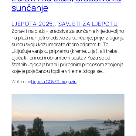
sunčanje
LJEPOTA 2025.
, 
SAVJETI ZA LJEPOTU
Zdravi i na plaži – sredstva za sunčanje Nije dovoljno
na plaži nanijeti sredstvo za sunčanje, prije izlaganja
suncu svoju kožu morate dobro pripremiti. To
uključuje vanjsku pripremu (kreme, ulja), ali treba
ojačati i prirodni obrambeni sustav. Koža se od
štetnih utjecaja brani i prirodnim procesom znojenja
koje je pojačano u toplije vrijeme, stoga se…
Written by
Ljepota COVER magazin