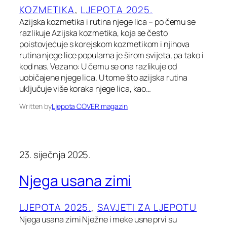
KOZMETIKA
, 
LJEPOTA 2025.
Azijska kozmetika i rutina njege lica – po čemu se
razlikuje Azijska kozmetika, koja se često
poistovjećuje s korejskom kozmetikom i njihova
rutina njege lice popularna je širom svijeta, pa tako i
kod nas. Vezano: U čemu se ona razlikuje od
uobičajene njege lica. U tome što azijska rutina
uključuje više koraka njege lica, kao…
Written by
Ljepota COVER magazin
23. siječnja 2025.
Njega usana zimi
LJEPOTA 2025.
, 
SAVJETI ZA LJEPOTU
Njega usana zimi Nježne i meke usne prvi su