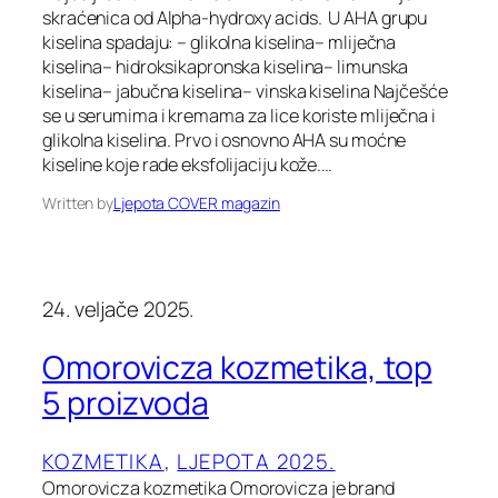
skraćenica od Alpha-hydroxy acids. U AHA grupu
kiselina spadaju: – glikolna kiselina– mliječna
kiselina– hidroksikapronska kiselina– limunska
kiselina– jabučna kiselina– vinska kiselina Najčešće
se u serumima i kremama za lice koriste mliječna i
glikolna kiselina. Prvo i osnovno AHA su moćne
kiseline koje rade eksfolijaciju kože.…
Written by
Ljepota COVER magazin
24. veljače 2025.
Omorovicza kozmetika, top
5 proizvoda
KOZMETIKA
, 
LJEPOTA 2025.
Omorovicza kozmetika Omorovicza je brand