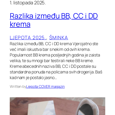
1. listopada 2025.
Razlika između BB, CC i DD
krema
LJEPOTA 2025.
, 
ŠMINKA
Razlika između BB, CC i DD krema Vjerojatno ste
već imali iskustva bar s nekim od ovih krema.
Popularnost BB krema posljednjih godina je zaista
velika, te su mnogi bar testirali neke BB kreme.
Kreme abecednih naziva BB, CC i DD postale su
standardna ponuda na policama svih drogerija. Baš
kad nam je postalo jasno…
Written by
Ljepota COVER magazin