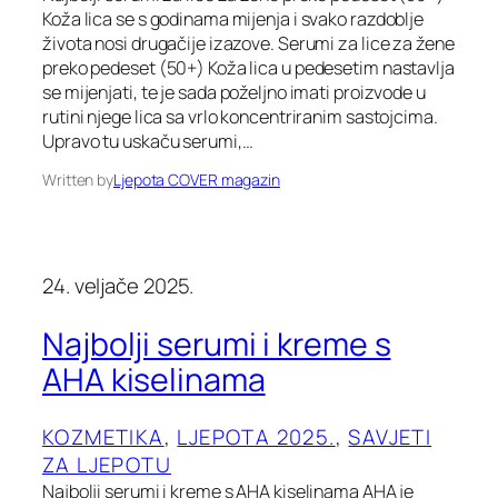
Koža lica se s godinama mijenja i svako razdoblje
života nosi drugačije izazove. Serumi za lice za žene
preko pedeset (50+) Koža lica u pedesetim nastavlja
se mijenjati, te je sada poželjno imati proizvode u
rutini njege lica sa vrlo koncentriranim sastojcima.
Upravo tu uskaču serumi,…
Written by
Ljepota COVER magazin
24. veljače 2025.
Najbolji serumi i kreme s
AHA kiselinama
KOZMETIKA
, 
LJEPOTA 2025.
, 
SAVJETI
ZA LJEPOTU
Najbolji serumi i kreme s AHA kiselinama AHA je