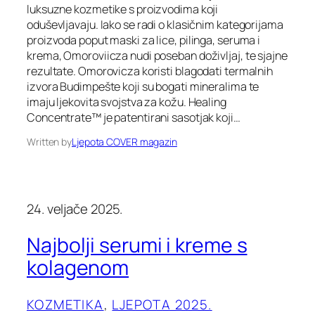
luksuzne kozmetike s proizvodima koji
oduševljavaju. Iako se radi o klasičnim kategorijama
proizvoda poput maski za lice, pilinga, seruma i
krema, Omoroviicza nudi poseban doživljaj, te sjajne
rezultate. Omorovicza koristi blagodati termalnih
izvora Budimpešte koji su bogati mineralima te
imaju ljekovita svojstva za kožu. Healing
Concentrate™ je patentirani sasotjak koji…
Written by
Ljepota COVER magazin
24. veljače 2025.
Najbolji serumi i kreme s
kolagenom
KOZMETIKA
, 
LJEPOTA 2025.