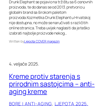
Drunk Elephant se pojavio na tržištu sa 6 osnovnih
proizvoda, te do danas se od 2013. pretvorio u
globalni brand sa širokom paletom
proizvoda.Kozmetika Drunk Elephant u Hrvatskoj
nije dostupna, no može se naručivati s različitih
online stranica. Treba uvijek naglasiti da je teško
izabrati najbolje proizvode nekog…
Written by
Ljepota COVER magazin
4. veljače 2025.
Kreme protiv starenja s
prirodnim sastojcima – anti-
aging kreme
BORE I ANTI-AGING
, 
LJEPOTA 2025.