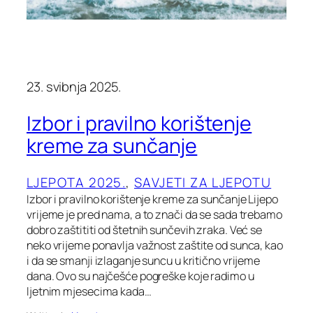
23. svibnja 2025.
Izbor i pravilno korištenje
kreme za sunčanje
LJEPOTA 2025.
, 
SAVJETI ZA LJEPOTU
Izbor i pravilno korištenje kreme za sunčanje Lijepo
vrijeme je pred nama, a to znači da se sada trebamo
dobro zaštititi od štetnih sunčevih zraka. Već se
neko vrijeme ponavlja važnost zaštite od sunca, kao
i da se smanji izlaganje suncu u kritično vrijeme
dana. Ovo su najčešće pogreške koje radimo u
ljetnim mjesecima kada…