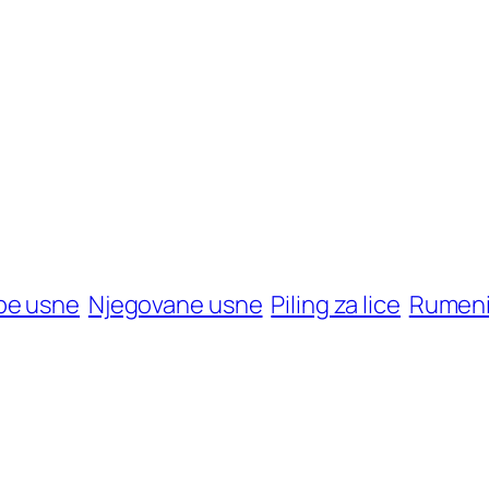
epe usne
Njegovane usne
Piling za lice
Rumeni