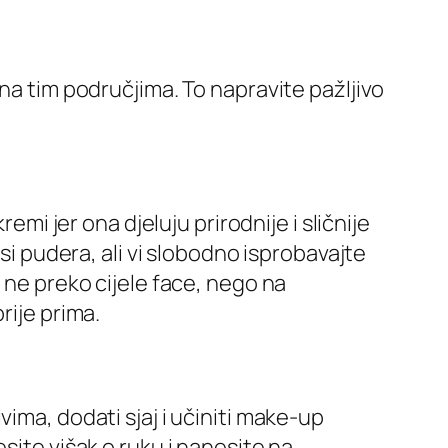
na tim područjima. To napravite pažljivo
emi jer ona djeluju prirodnije i sličnije
si pudera, ali vi slobodno isprobavajte
 ne preko cijele face, nego na
rije prima.
ima, dodati sjaj i učiniti make-up
site višak o ruku i nanesite na