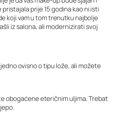
nije je da vaš make-up bude sjajan i
pristajala prije 15 godina kao ni isti
de koji vam u tom trenutku najbolje
li iz salona, ali modernizirati svoj
tjedno ovisno o tipu lože, ali možete
te obogaćene eteričnim uljima. Trebat
ijepo.