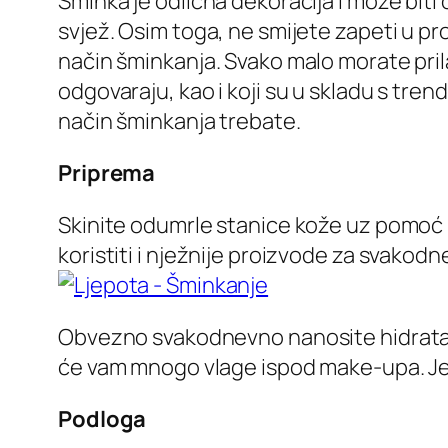
Šminka je odlična dekoracija i može biti 
svjež. Osim toga, ne smijete zapeti u prošl
način šminkanja. Svako malo morate pril
odgovaraju, kao i koji su u skladu s tren
način šminkanja trebate.
Priprema
Skinite odumrle stanice kože uz pomoć pil
koristiti i nježnije proizvode za svakod
Obvezno svakodnevno nanosite hidratant
će vam mnogo vlage ispod make-upa. Jedno
Podloga