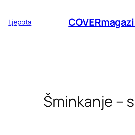
Skoči
do
COVERmagazi
Ljepota
sadržaja
Šminkanje – s