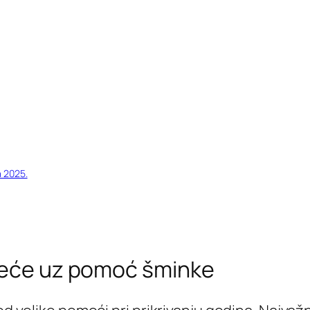
a 2025.
ljeće uz pomoć šminke