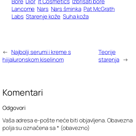
Bore
Dior
It Cosmetics
Izbrisati bore
Lancome
Nars
Nars šminka
Pat McGrath
Labs
Starenje kože
Suha koža
←
Najbolji serumi i kreme s
Teorije
hiijaluronskom kiselinom
starenja
→
Komentari
Odgovori
Vaša adresa e-pošte neće biti objavljena.
Obavezna
polja su označena sa
* (obavezno)