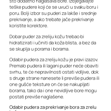
što dodatno naglašava bore. Izbjegavajte
teške pudere koji će se uvući u svaku boru i
poru. Bolji izbor su puderi za lakše i srednje
prekrivanje, a ako trebate jače prekrivanje
koristite korektore.
Dobar puder za zreliju kožu trebao bi
hidratizirati i učiniti da koža blista, a bez da
se skuplja u porama i borama.
Odabir pudera za zreliju kožu je pravi izazov.
Premalo pudera ili lagani puder neće obaviti
svrhu, te će nepravilnosti ostati vidljive, dok
s druge strane nanesete li previše pudera ili
one gušće teksture on će se nakupljati
borama, tako da i one nevidljive bore mogu
postati previše naglašene.
Odabir pudera za prekrivanje bora za zrelu