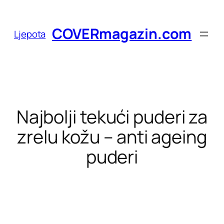
Skoči
do
COVERmagazin.com
Ljepota
sadržaja
Najbolji tekući puderi za
zrelu kožu – anti ageing
puderi