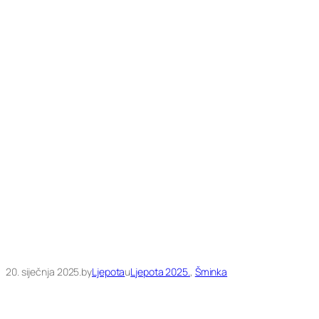
20. siječnja 2025.
by
Ljepota
u
Ljepota 2025.
, 
Šminka