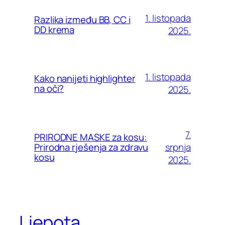
1. listopada
Razlika između BB, CC i
DD krema
2025.
1. listopada
Kako nanijeti highlighter
na oči?
2025.
7.
PRIRODNE MASKE za kosu:
srpnja
Prirodna rješenja za zdravu
kosu
2025.
Ljepota