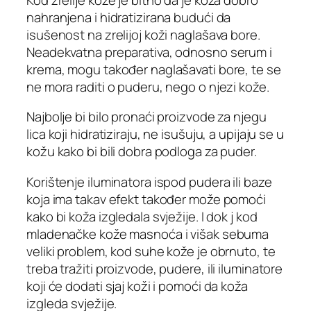
nahranjena i hidratizirana budući da
isušenost na zrelijoj koži naglašava bore.
Neadekvatna preparativa, odnosno serum i
krema, mogu također naglašavati bore, te se
ne mora raditi o puderu, nego o njezi kože.
Najbolje bi bilo pronaći proizvode za njegu
lica koji hidratiziraju, ne isušuju, a upijaju se u
kožu kako bi bili dobra podloga za puder.
Korištenje iluminatora ispod pudera ili baze
koja ima takav efekt također može pomoći
kako bi koža izgledala svježije. I dok j kod
mladenačke kože masnoća i višak sebuma
veliki problem, kod suhe kože je obrnuto, te
treba tražiti proizvode, pudere, ili iluminatore
koji će dodati sjaj koži i pomoći da koža
izgleda svježije.