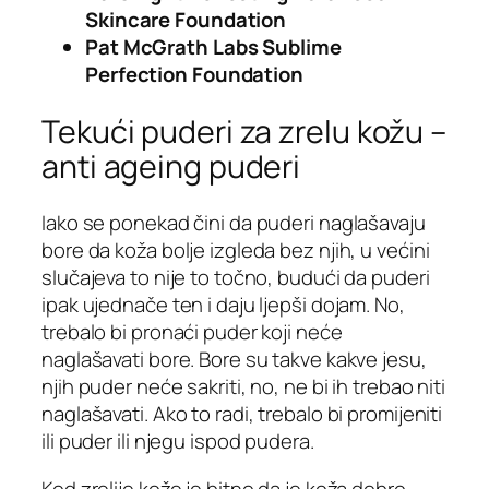
Skincare Foundation
Pat McGrath Labs Sublime
Perfection Foundation
Tekući puderi za zrelu kožu –
anti ageing puderi
Iako se ponekad čini da puderi naglašavaju
bore da koža bolje izgleda bez njih, u većini
slučajeva to nije to točno, budući da puderi
ipak ujednače ten i daju ljepši dojam. No,
trebalo bi pronaći puder koji neće
naglašavati bore. Bore su takve kakve jesu,
njih puder neće sakriti, no, ne bi ih trebao niti
naglašavati. Ako to radi, trebalo bi promijeniti
ili puder ili njegu ispod pudera.
Kod zrelije kože je bitno da je koža dobro