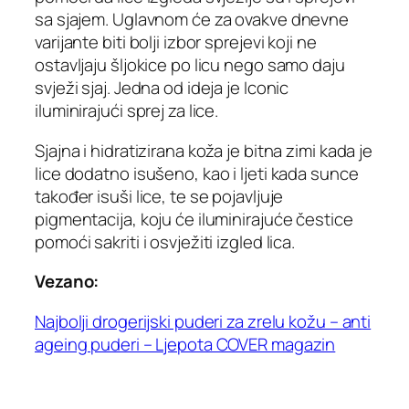
sa sjajem. Uglavnom će za ovakve dnevne
varijante biti bolji izbor sprejevi koji ne
ostavljaju šljokice po licu nego samo daju
svježi sjaj. Jedna od ideja je Iconic
iluminirajući sprej za lice.
Sjajna i hidratizirana koža je bitna zimi kada je
lice dodatno isušeno, kao i ljeti kada sunce
također isuši lice, te se pojavljuje
pigmentacija, koju će iluminirajuće čestice
pomoći sakriti i osvježiti izgled lica.
Vezano:
Najbolji drogerijski puderi za zrelu kožu – anti
ageing puderi – Ljepota COVER magazin