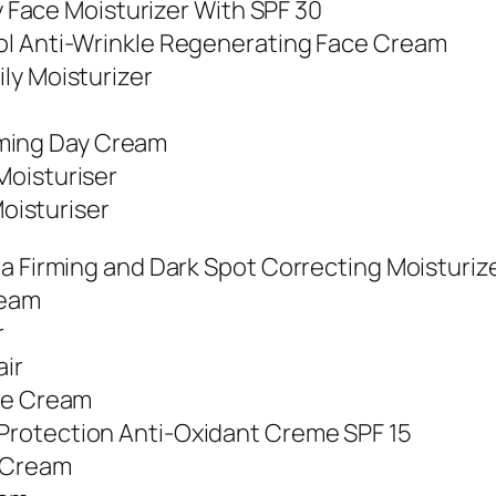
ly Face Moisturizer With SPF 30
ol Anti-Wrinkle Regenerating Face Cream
ly Moisturizer
irming Day Cream
Moisturiser
Moisturiser
ra Firming and Dark Spot Correcting Moisturiz
ream
r
air
ace Cream
Protection Anti-Oxidant Creme SPF 15
f Cream