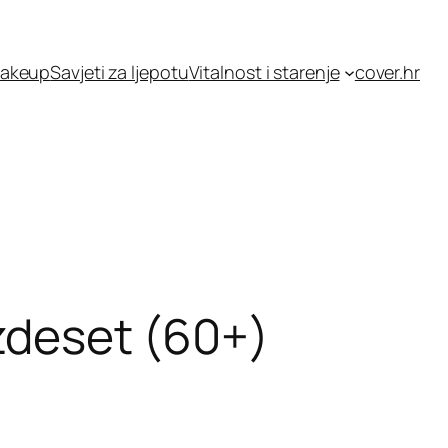
akeup
Savjeti za ljepotu
Vitalnost i starenje
cover.hr
zdeset (60+)