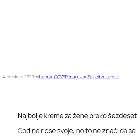
4. prosinca 2020.
by
Ljepota COVER magazin
u
Savjeti za ljepotu
Najbolje kreme za žene preko šezdeset
Godine nose svoje, no to ne znači da se