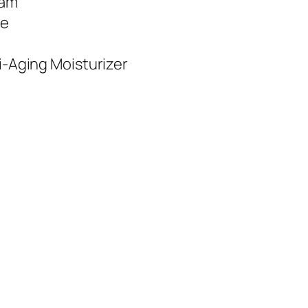
eam
re
ti-Aging Moisturizer