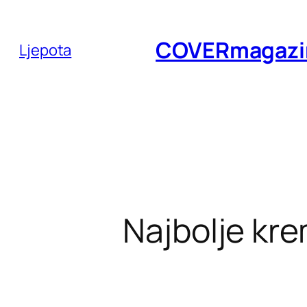
Skoči
do
COVERmagazi
Ljepota
sadržaja
Najbolje kr