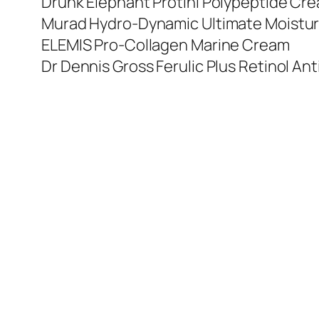
Drunk Elephant Protini Polypeptide Cr
Murad Hydro-Dynamic Ultimate Moistu
ELEMIS Pro-Collagen Marine Cream
Dr Dennis Gross Ferulic Plus Retinol An