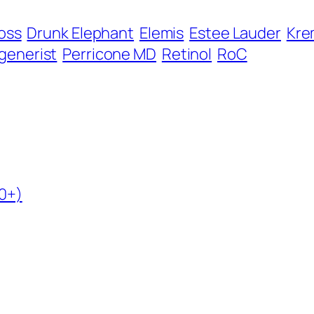
ross
Drunk Elephant
Elemis
Estee Lauder
Kre
generist
Perricone MD
Retinol
RoC
50+)