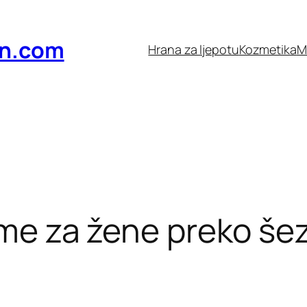
n.com
Hrana za ljepotu
Kozmetika
M
eme za žene preko še