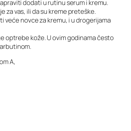
napraviti dodati u rutinu serum i kremu.
e za vas, ili da su kreme preteške.
i veće novce za kremu, i u drogerijama
druge optrebe kože. U ovim godinama često
, arbutinom.
nom A,