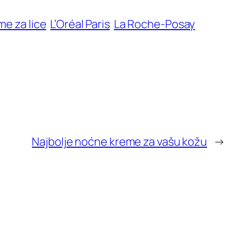
me za lice
L’Oréal Paris
La Roche-Posay
Najbolje noćne kreme za vašu kožu
→