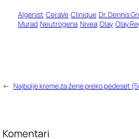
Algenist
CeraVe
Clinique
Dr. Dennis G
Murad
Neutrogena
Nivea
Olay
Olay Re
←
Najbolje kreme za žene preko pedeset (
Komentari