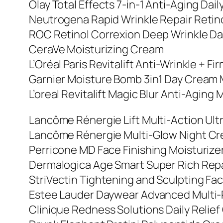
Olay Total Effects 7-in-1 Anti-Aging Dai
Neutrogena Rapid Wrinkle Repair Retin
ROC Retinol Correxion Deep Wrinkle Dai
CeraVe Moisturizing Cream
L’Oréal Paris Revitalift Anti-Wrinkle + F
Garnier Moisture Bomb 3in1 Day Cream 
L’oreal Revitalift Magic Blur Anti-Aging 
Lancôme Rénergie Lift Multi-Action Ult
Lancôme Rénergie Multi-Glow Night C
Perricone MD Face Finishing Moisturize
Dermalogica Age Smart Super Rich Rep
StriVectin Tightening and Sculpting F
Estee Lauder Daywear Advanced Multi-
Clinique Redness Solutions Daily Relie