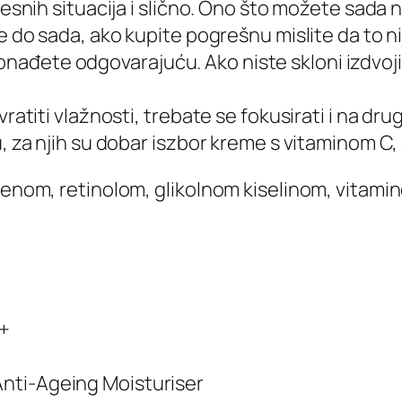
resnih situacija i slično. Ono što možete sada 
e do sada, ako kupite pogrešnu mislite da to nij
ađete odgovarajuću. Ako niste skloni izdvojit
 vratiti vlažnosti, trebate se fokusirati i na 
u, za njih su dobar iszbor kreme s vitaminom C
agenom, retinolom, glikolnom kiselinom, vitami
0+
nti-Ageing Moisturiser