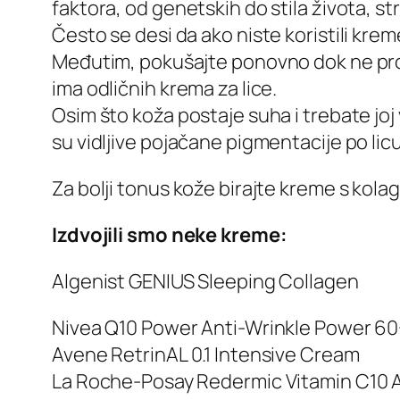
faktora, od genetskih do stila života, st
Često se desi da ako niste koristili krem
Međutim, pokušajte ponovno dok ne pron
ima odličnih krema za lice.
Osim što koža postaje suha i trebate joj
su vidljive pojačane pigmentacije po lic
Za bolji tonus kože birajte kreme s kol
Izdvojili smo neke kreme:
Algenist GENIUS Sleeping Collagen
Nivea Q10 Power Anti-Wrinkle Power 6
Avene RetrinAL 0.1 Intensive Cream
La Roche-Posay Redermic Vitamin C10 A