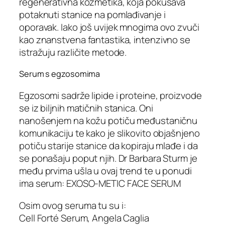
regenerativna kozmetika, koja pokušava
potaknuti stanice na pomlađivanje i
oporavak. Iako još uvijek mnogima ovo zvuči
kao znanstvena fantastika, intenzivno se
istražuju različite metode.
Serum s egzosomima
Egzosomi sadrže lipide i proteine, proizvode
se iz biljnih matičnih stanica. Oni
nanošenjem na kožu potiču međustaničnu
komunikaciju te kako je slikovito objašnjeno
potiču starije stanice da kopiraju mlađe i da
se ponašaju poput njih. Dr Barbara Sturm je
među prvima ušla u ovaj trend te u ponudi
ima serum: EXOSO-METIC FACE SERUM
Osim ovog seruma tu su i:
Cell Forté Serum, Angela Caglia