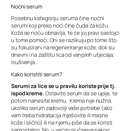
Noćni serum
Posebnu kategoriju seruma čine noćni
serumi koji preko noći čine čuda za kožu.
Koža se noću obnavlja, te će joj pravi sastojci
u tome pomoći. Oni se razlikuju po tome što
su fokusirani na regeneriranje kože, dok su
dnevni i na zaštitu lica od vanjskih utjecaja,
isušivanja…
Kako koristiti serum?
Serumi za lice se u pravilu koriste prije tj.
ispod kreme.
Ostavite serum da se upije, te
potom nanesite kremu. Krema nije nužna
ukoliko serum zadovolji vaše potrebe (ako
vam treba hidratacija mješovite ili masne
kože i slično) ili na njemu piše da se koristi
samostalno. No, u većini slučajeva nakon