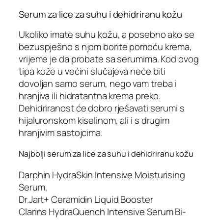
Serum za lice za suhu i dehidriranu kožu
Ukoliko imate suhu kožu, a posebno ako se
bezuspješno s njom borite pomoću krema,
vrijeme je da probate sa serumima. Kod ovog
tipa kože u većini slučajeva neće biti
dovoljan samo serum, nego vam treba i
hranjiva ili hidratantna krema preko.
Dehidriranost će dobro rješavati serumi s
hijaluronskom kiselinom, ali i s drugim
hranjivim sastojcima.
Najbolji serum za lice za suhu i dehidriranu kožu
Darphin HydraSkin Intensive Moisturising
Serum,
Dr.Jart+ Ceramidin Liquid Booster
Clarins HydraQuench Intensive Serum Bi-