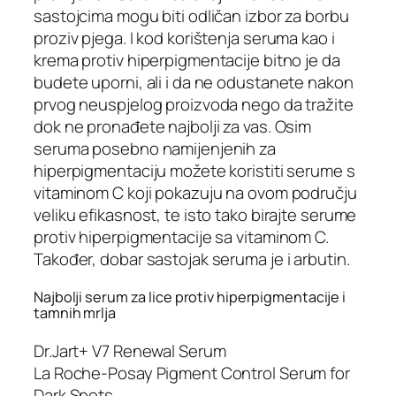
sastojcima mogu biti odličan izbor za borbu
proziv pjega. I kod korištenja seruma kao i
krema protiv hiperpigmentacije bitno je da
budete uporni, ali i da ne odustanete nakon
prvog neuspjelog proizvoda nego da tražite
dok ne pronađete najbolji za vas. Osim
seruma posebno namijenjenih za
hiperpigmentaciju možete koristiti serume s
vitaminom C koji pokazuju na ovom području
veliku efikasnost, te isto tako birajte serume
protiv hiperpigmentacije sa vitaminom C.
Također, dobar sastojak seruma je i arbutin.
Najbolji serum za lice protiv hiperpigmentacije i
tamnih mrlja
Dr.Jart+ V7 Renewal Serum
La Roche-Posay Pigment Control Serum for
Dark Spots