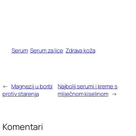
Serum
Serum za lice
Zdrava koža
←
Magnezij u borbi
Najbolji serumi i kreme s
protiv starenja
mliječnom kiselinom
→
Komentari