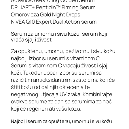
Advanced Restoring Golden Serum
DR. JART+ Peptidin™ Firming Serum
Omorovicza Gold Night Drops
NIVEA Q10 Expert Dual Action serum
Serum za umornu i sivu kožu, serum koji
vraća sjaj i živost
Za opuštenu, umornu, beživotnu i sivu kožu
najbolji izbor su serumi s vitaminom C.
Serumi s vitaminom C vraćaju živost i sjaj
koži. Također dobar izbor su serumi sa
različitim antioksidantnim sastojcima koji će
štiti kožu od daljnjih oštećenja te
negativnog utjecaja UV zraka. Kombinirajte
ovakve serume za dan sa serumima za noć
koji će regenerirati vašu kožu.
Najbolji serum za opuštenu, umornu i sivu kožu