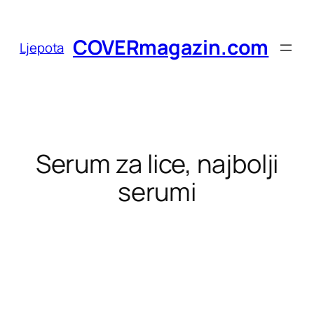
Skoči
do
COVERmagazin.com
Ljepota
sadržaja
Serum za lice, najbolji
serumi