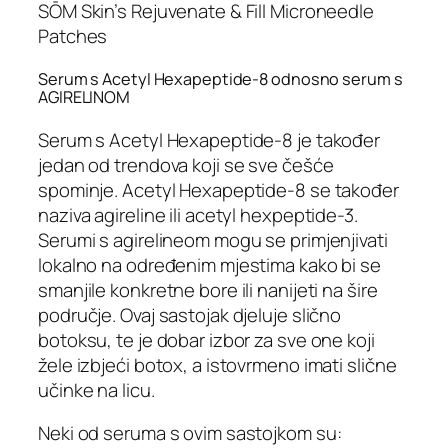
SŌM Skin’s Rejuvenate & Fill Microneedle
Patches
Serum s Acetyl Hexapeptide-8 odnosno serum s
AGIRELINOM
Serum s Acetyl Hexapeptide-8 je također
jedan od trendova koji se sve češće
spominje. Acetyl Hexapeptide-8 se također
naziva agireline ili acetyl hexpeptide-3.
Serumi s agirelineom mogu se primjenjivati
lokalno na određenim mjestima kako bi se
smanjile konkretne bore ili nanijeti na šire
područje. Ovaj sastojak djeluje slično
botoksu, te je dobar izbor za sve one koji
žele izbjeći botox, a istovrmeno imati slične
učinke na licu.
Neki od seruma s ovim sastojkom su: