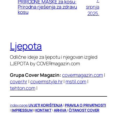
7.
PRIRODNE MASKE za kosu:
srpnja
Prirodna rješenja za zdravu
kosu
2025.
Ljepota
Odlične ideje za ljepotu i njegovan izgled
LJEPOTA by COVERmagazin.com
Grupa Cover Magazin:
covermagazin.com
|
cover.hr
|
covermstyle.hr
|
mstil.com
|
tehton.com
|
index page
UVJETI KORIŠTENJA
|
PRAVILA O PRIVATNOSTI
|
IMPRESSUM
|
KONTAKT
|
ARHIVA
|
ČITANOST COVER