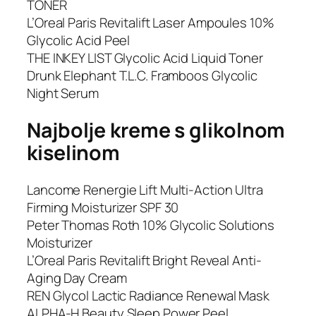
TONER
L’Oreal Paris Revitalift Laser Ampoules 10%
Glycolic Acid Peel
THE INKEY LIST Glycolic Acid Liquid Toner
Drunk Elephant T.L.C. Framboos Glycolic
Night Serum
Najbolje kreme s glikolnom
kiselinom
Lancome Renergie Lift Multi-Action Ultra
Firming Moisturizer SPF 30
Peter Thomas Roth 10% Glycolic Solutions
Moisturizer
L’Oreal Paris Revitalift Bright Reveal Anti-
Aging Day Cream
REN Glycol Lactic Radiance Renewal Mask
ALPHA-H Beauty Sleep Power Peel