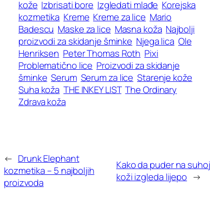
kože
Izbrisati bore
Izgledati mlađe
Korejska
kozmetika
Kreme
Kreme za lice
Mario
Badescu
Maske za lice
Masna koža
Najbolji
proizvodi za skidanje šminke
Njega lica
Ole
Henriksen
Peter Thomas Roth
Pixi
Problematično lice
Proizvodi za skidanje
šminke
Serum
Serum za lice
Starenje kože
Suha koža
THE INKEY LIST
The Ordinary
Zdrava koža
←
Drunk Elephant
Kako da puder na suhoj
kozmetika – 5 najboljih
koži izgleda lijepo
→
proizvoda