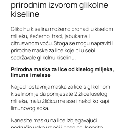
prirodnim izvorom glikolne
kiseline
Glikolnu kiselinu možemo pronaći u kiselom
mlijeku, šećernoj trsci, jabukama i
citruswnom voću. Stoga se mogu napraviti i
prirodne maske za lice koje bi u sebi
sadržavale glikolnu kiselinu.
Prirodna maska za lice od kiselog mlijeka,
limuna i melase
Najjednostavnija maska za lice s glikolnom
kiselinom je da pomiješate 2 žlice kiselog
mlijeka, malu žličicu melase i nekoliko kapi
limunovog soka.
Nanesite masku na lice izbjegavajući
područje usko uz oči i nosnice. Isperite