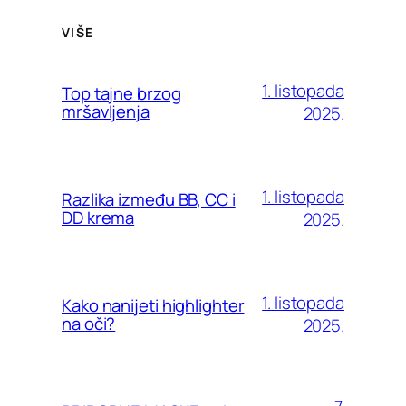
VIŠE
1. listopada
Top tajne brzog
mršavljenja
2025.
1. listopada
Razlika između BB, CC i
DD krema
2025.
1. listopada
Kako nanijeti highlighter
na oči?
2025.