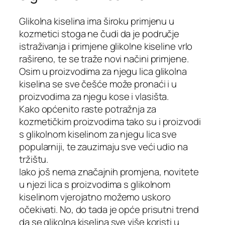
Glikolna kiselina ima široku primjenu u
kozmetici stoga ne čudi da je područje
istraživanja i primjene glikolne kiseline vrlo
rašireno, te se traže novi načini primjene.
Osim u proizvodima za njegu lica glikolna
kiselina se sve češće može pronaći i u
proizvodima za njegu kose i vlasišta.
Kako općenito raste potražnja za
kozmetičkim proizvodima tako su i proizvodi
s glikolnom kiselinom za njegu lica sve
popularniji, te zauzimaju sve veći udio na
tržištu.
Iako još nema značajnih promjena, novitete
u njezi lica s proizvodima s glikolnom
kiselinom vjerojatno možemo uskoro
očekivati. No, do tada je opće prisutni trend
da se glikolna kiselina sve više koristi u