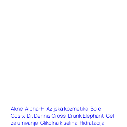
Akne
Alpha-H
Azijska kozmetika
Bore
Cosrx
Dr. Dennis Gross
Drunk Elephant
Gel
za umivanje
Glikolna kiselina
Hidratacija