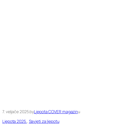
7. veljače 2025.
by
Ljepota COVER magazin
u
Ljepota 2025.
, 
Savjeti za ljepotu