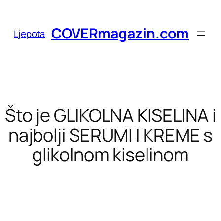
Skoči
do
COVERmagazin.com
Ljepota
sadržaja
Što je GLIKOLNA KISELINA i
najbolji SERUMI I KREME s
glikolnom kiselinom