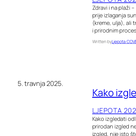
Zdravi i na plaži 
prije izlaganja s
(kreme, ulja), ali
i prirodnim proce
Written by
Ljepota COV
5. travnja 2025.
Kako izgle
LJEPOTA 202
Kako izgledati odl
prirodan izgled n
izgled, nije isto 