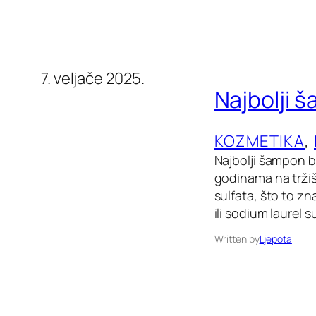
7. veljače 2025.
Najbolji 
KOZMETIKA
, 
Najbolji šampon b
godinama na tržiš
sulfata, što to z
ili sodium laurel
Written by
Ljepota