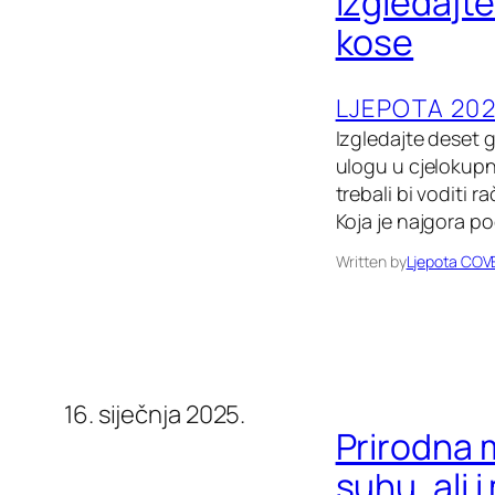
Izgledajt
kose
LJEPOTA 202
Izgledajte deset 
ulogu u cjelokupno
trebali bi voditi 
Koja je najgora p
Written by
Ljepota COV
16. siječnja 2025.
Prirodna m
suhu, ali 