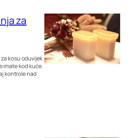
nja za
 za kosu oduvijek
oje imate kod kuće
aj kontrole nad