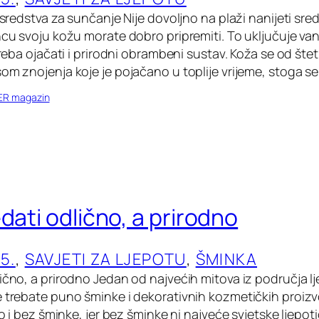
– sredstva za sunčanje Nije dovoljno na plaži nanijeti sr
uncu svoju kožu morate dobro pripremiti. To uključuje va
 treba ojačati i prirodni obrambeni sustav. Koža se od šte
som znojenja koje je pojačano u toplije vrijeme, stoga s
ER magazin
dati odlično, a prirodno
5.
, 
SAVJETI ZA LJEPOTU
, 
ŠMINKA
ično, a prirodno Jedan od najvećih mitova iz područja lj
e trebate puno šminke i dekorativnih kozmetičkih proiz
što i bez šminke, jer bez šminke ni najveće svjetske ljepot