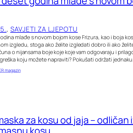
e deset godina mlađe s novom 
5.
, 
SAVJETI ZA LJEPOTU
godina mlađe s novom bojom kose Frizura, kao i boja kos
m izgledu, stoga ako želite izgledati dobro ili ako želit
računa o nijansama boje koje koje vam odgovaraju i prilagod
ogreška koju možete napraviti? Pokušati održati jednak
ER magazin
aska za kosu od jaja – odličan 
i masnu kosu