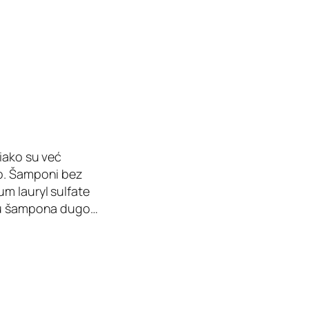
iako su već
ao. Šamponi bez
m lauryl sulfate
jku šampona dugo…