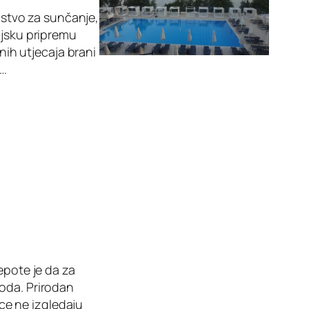
edstvo za sunčanje,
njsku pripremu
tnih utjecaja brani
e…
epote je da za
voda. Prirodan
ice ne izgledaju