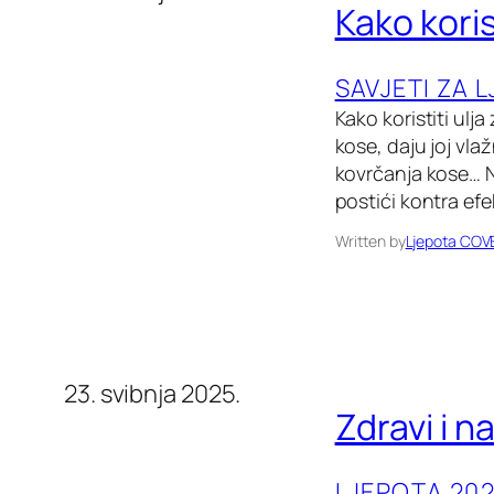
Kako koris
SAVJETI ZA 
Kako koristiti ul
kose, daju joj vl
kovrčanja kose… N
postići kontra efe
Written by
Ljepota COV
23. svibnja 2025.
Zdravi i n
LJEPOTA 202