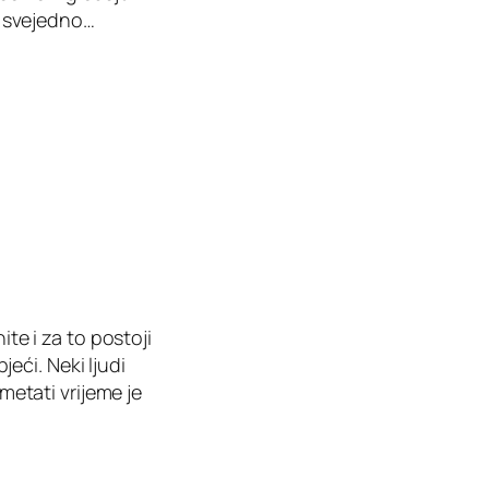
d, svejedno…
ite i za to postoji
jeći. Neki ljudi
smetati vrijeme je