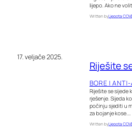
lijepo. Ako ne vol
Written by
Ljepota COV
17. veljače 2025.
Riješite s
BORE I ANTI
Riješite se sijede
rješenje. Sijeda ko
počinju sjediti u 
za bojanje kose.…
Written by
Ljepota COV