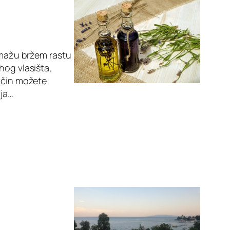
pomažu bržem rastu
hog vlasišta,
način možete
nja…