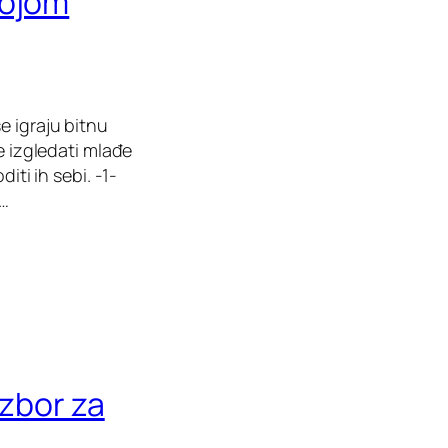
bojom
e igraju bitnu
e izgledati mlađe
iti ih sebi. -1-
u…
izbor za