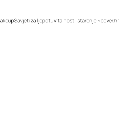
akeup
Savjeti za ljepotu
Vitalnost i starenje
cover.hr