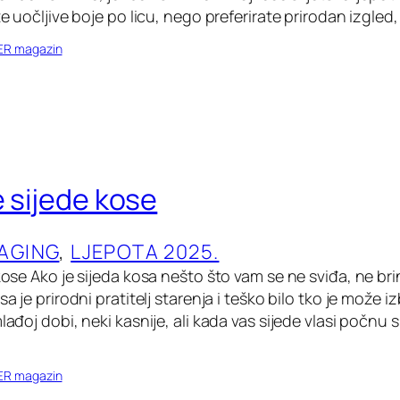
ite uočljive boje po licu, nego preferirate prirodan izgle
ER magazin
e sijede kose
-AGING
, 
LJEPOTA 2025.
 kose Ako je sijeda kosa nešto što vam se ne sviđa, ne brin
sa je prirodni pratitelj starenja i teško bilo tko je može izb
mlađoj dobi, neki kasnije, ali kada vas sijede vlasi počnu 
ER magazin