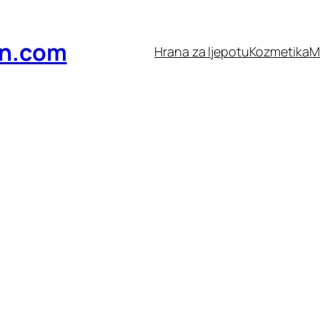
n.com
Hrana za ljepotu
Kozmetika
M