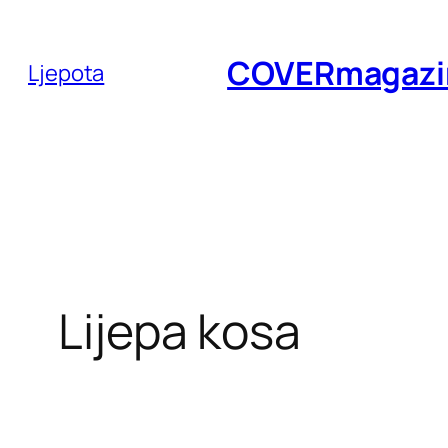
Skoči
do
COVERmagazi
Ljepota
sadržaja
Lijepa kosa