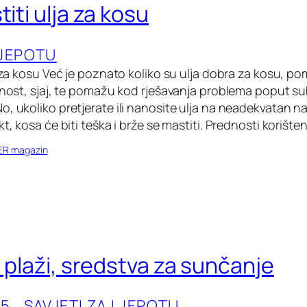
titi ulja za kosu
LJEPOTU
ja za kosu Već je poznato koliko su ulja dobra za kosu, 
ažnost, sjaj, te pomažu kod rješavanja problema poput su
o, ukoliko pretjerate ili nanosite ulja na neadekvatan 
kt, kosa će biti teška i brže se mastiti. Prednosti korište
ER magazin
a plaži, sredstva za sunčanje
5.
, 
SAVJETI ZA LJEPOTU