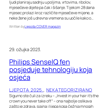
ljudi planiraju sadnju u poljima, vrtovima, ribolov,
mjesečeve dijete pa čak i šišanje. Tijekom 28 dana
mjesec prolazi kroz različite mjesečeve mijene, a
neke žene još u drevna vremena su uočile kako o…
Written by
Ljepota COVER magazin
29. ožujka 2023.
Philips SenseIQ fen
posjeduje tehnologiju koja
osjeća
LJEPOTA 2025.
, 
NEKATEGORIZIRANO
Sigurno ste čuli za izreku – „Invest in your hair it’s the
crown you never take off“ – ona najbolje oslikava
zašto je zdrava, sjajna i lijepa kosa čežnja mnogih