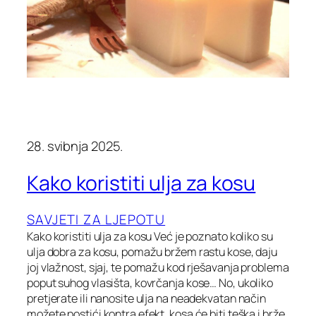
28. svibnja 2025.
Kako koristiti ulja za kosu
SAVJETI ZA LJEPOTU
Kako koristiti ulja za kosu Već je poznato koliko su
ulja dobra za kosu, pomažu bržem rastu kose, daju
joj vlažnost, sjaj, te pomažu kod rješavanja problema
poput suhog vlasišta, kovrčanja kose… No, ukoliko
pretjerate ili nanosite ulja na neadekvatan način
možete postići kontra efekt, kosa će biti teška i brže