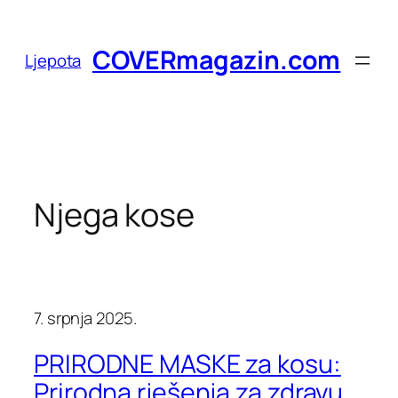
Skoči
do
COVERmagazin.com
Ljepota
sadržaja
Njega kose
7. srpnja 2025.
PRIRODNE MASKE za kosu:
Prirodna rješenja za zdravu