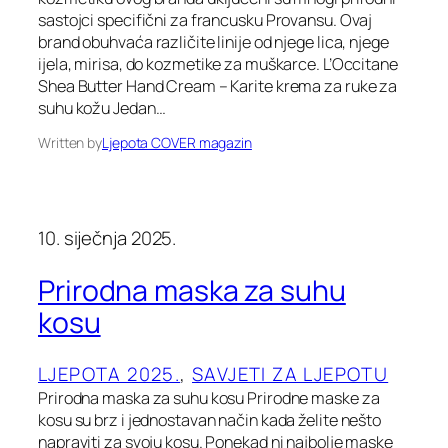
sastojci specifični za francusku Provansu. Ovaj
brand obuhvaća različite linije od njege lica, njege
ijela, mirisa, do kozmetike za muškarce. L’Occitane
Shea Butter Hand Cream – Karite krema za ruke za
suhu kožu Jedan…
Written by
Ljepota COVER magazin
10. siječnja 2025.
Prirodna maska za suhu
kosu
LJEPOTA 2025.
, 
SAVJETI ZA LJEPOTU
Prirodna maska za suhu kosu Prirodne maske za
kosu su brz i jednostavan način kada želite nešto
napraviti za svoju kosu. Ponekad ni najbolje maske