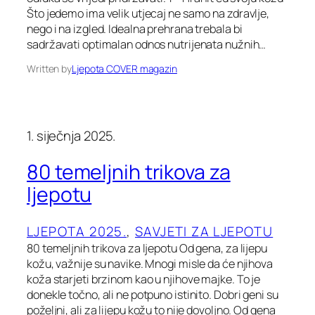
Što jedemo ima velik utjecaj ne samo na zdravlje,
nego i na izgled. Idealna prehrana trebala bi
sadržavati optimalan odnos nutrijenata nužnih…
Written by
Ljepota COVER magazin
1. siječnja 2025.
80 temeljnih trikova za
ljepotu
LJEPOTA 2025.
, 
SAVJETI ZA LJEPOTU
80 temeljnih trikova za ljepotu Od gena, za lijepu
kožu, važnije su navike. Mnogi misle da će njihova
koža starjeti brzinom kao u njihove majke. To je
donekle točno, ali ne potpuno istinito. Dobri geni su
poželjni, ali za lijepu kožu to nije dovoljno. Od gena