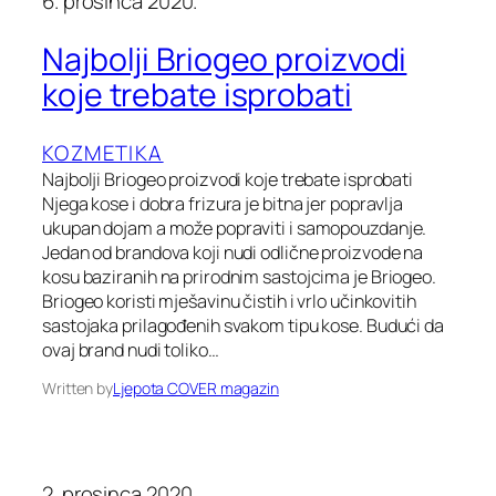
6. prosinca 2020.
Najbolji Briogeo proizvodi
koje trebate isprobati
KOZMETIKA
Najbolji Briogeo proizvodi koje trebate isprobati
Njega kose i dobra frizura je bitna jer popravlja
ukupan dojam a može popraviti i samopouzdanje.
Jedan od brandova koji nudi odlične proizvode na
kosu baziranih na prirodnim sastojcima je Briogeo.
Briogeo koristi mješavinu čistih i vrlo učinkovitih
sastojaka prilagođenih svakom tipu kose. Budući da
ovaj brand nudi toliko…
Written by
Ljepota COVER magazin
2. prosinca 2020.