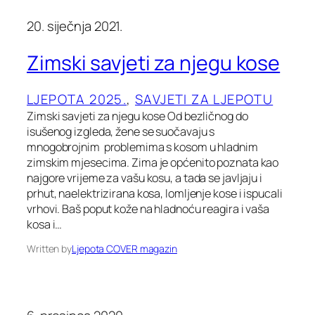
20. siječnja 2021.
Zimski savjeti za njegu kose
LJEPOTA 2025.
, 
SAVJETI ZA LJEPOTU
Zimski savjeti za njegu kose Od bezličnog do
isušenog izgleda, žene se suočavaju s
mnogobrojnim problemima s kosom u hladnim
zimskim mjesecima. Zima je općenito poznata kao
najgore vrijeme za vašu kosu, a tada se javljaju i
prhut, naelektrizirana kosa, lomljenje kose i ispucali
vrhovi. Baš poput kože na hladnoću reagira i vaša
kosa i…
Written by
Ljepota COVER magazin