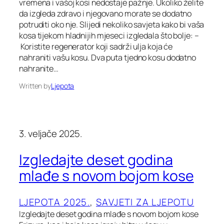
vremena i vašoj kosi nedostaje pažnje. Ukoliko želite
da izgleda zdravo i njegovano morate se dodatno
potruditi oko nje. Slijedi nekoliko savjeta kako bi vaša
kosa tijekom hladnijih mjeseci izgledala što bolje: –
Koristite regenerator koji sadrži ulja koja će
nahraniti vašu kosu. Dva puta tjedno kosu dodatno
nahranite…
Written by
Ljepota
3. veljače 2025.
Izgledajte deset godina
mlađe s novom bojom kose
LJEPOTA 2025.
, 
SAVJETI ZA LJEPOTU
Izgledajte deset godina mlađe s novom bojom kose