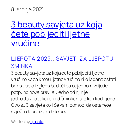
8. srpnja 2021.
3 beauty savjeta uz koja
ćete pobijediti ljetne
vrućine
LJEPOTA 2025.
, 
SAVJETI ZA LJEPOTU
, 
ŠMINKA
3 beauty savjeta uz koja ćete pobijediti ljetne
vrućine Kada krenu ljetne vrućine nije lagano ostati
brinuti se o izgledu budući da odjednom vrijede
potpuno nova pravila. Jedno od njih je i
jednostavnost kako kod šminkanja tako i kod njege.
Ovo su 3 savjeta koji će vam pomoći da ostanete
svježi i dobro izgledate bez…
Written by
Ljepota