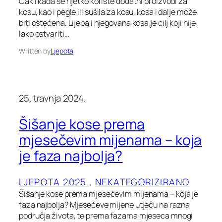
Čak i kada se rijetko koriste dodatni proizvodi za
kosu, kao i pegle ili sušila za kosu, kosa i dalje može
biti oštećena. Lijepa i njegovana kosa je cilj koji nije
lako ostvariti…
Written by
Ljepota
25. travnja 2024.
Šišanje kose prema
mjesečevim mijenama – koja
je faza najbolja?
LJEPOTA 2025.
, 
NEKATEGORIZIRANO
Šišanje kose prema mjesečevim mijenama – koja je
faza najbolja? Mjesečeve mijene utječu na razna
područja života, te prema fazama mjeseca mnogi