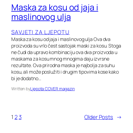
Maska za kosu od jaja i
maslinovog ulja
SAVJETI ZA LJEPOTU
Maska za kosu od jaja i maslinovog ulja Ova dva
proizvoda su vrlo čest sastojak maski za kosu. Stoga
ne čudi da upravo kombinaciju ova dva proizvoda u
maskama za kosu mnog mnogima daju izvrsne
rezultate. Ova prirodna maska je najbolja za suhu
kosu, ali može poslužiti i drugim tipovima kose kako
bi je dodatno…
Written by
Ljepota COVER magazin
1
2
3
Older Posts
→