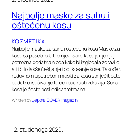
Najbolje maske za suhu i
oštećenu kosu
KOZMETIKA
Najbolje maske za suhu i oštećenu kosu Maske za
kosu su posebno bitne njezi suhe kose jer je njoj
potrebna dodatna njega kako bi izgledala zdravije,
ali i bilo lakše češljanje i oblikovanje kose. Također,
redovnom upotrebom maski za kosu spriječit ćete
dodatno isušivanje te će kosa rasti zdravija. Suha
kosa je često posljedica tretmana…
Written by
Ljepota COVER magazin
12. studenoga 2020.