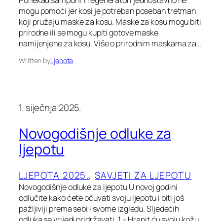
Ponekad šamponi i regeneratori jednostavno ne
mogu pomoći jer kosi je potreban poseban tretman
koji pružaju maske za kosu. Maske za kosu mogu biti
prirodne ili se mogu kupiti gotove maske
namijenjene za kosu. Više o prirodnim maskama za…
Written by
Ljepota
1. siječnja 2025.
Novogodišnje odluke za
ljepotu
LJEPOTA 2025.
, 
SAVJETI ZA LJEPOTU
Novogodišnje odluke za ljepotu U novoj godini
odlučite kako ćete očuvati svoju ljepotu i biti još
pažljiviji prema sebi i svome izgledu. Sljedećih
odluka se vrijedi pridržavati. 1 – Hranit ću svoju kožu