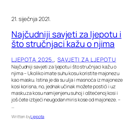
21. siječnja 2021.
Najčudniji savjeti za ljepotu i
što stručnjaci kažu o njima
LJEPOTA 2025.
, 
SAVJETI ZA LJEPOTU
Najčudniji savjeti za ljepotu i što stručnjaci kažu o
njima – Ukoliko imate suhu kosu koristite majonezu
kao masku. Istina je da su ulja i masnoća iz majoneze
kosi korisna, no, jednak učinak možete postići i uz
masku za kosu namijenjenu suhoj i oštećenoj kosi i
još ćete izbjeći neugodan miris kose od majoneze. –
…
Written by
Ljepota