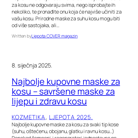
za kosu ne odgovaraju svima, nego isprobajte ih
nekoliko, te pronađite onu koja će najviše učiniti za
vašu kosu. Prirodne maske za suhu kosu mogu biti
od više sastojaka, ali…
Written by
Ljepota COVER magazin
8. siječnja 2025.
Najbolje kupovne maske za
kosu – savršene maske za
lijepu i zdravu kosu
KOZMETIKA
, 
LJEPOTA 2025.
Najbolje kupovne maske za kosu za svaki tip kose
(suhu, oštećenu, obojanu, glatku i ravnu kosu…)