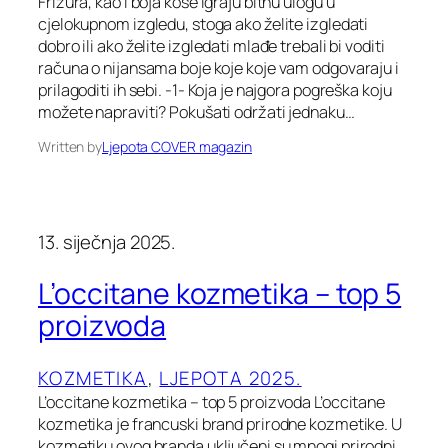
Frizura, kao i boja kose igraju bitnu ulogu u
cjelokupnom izgledu, stoga ako želite izgledati
dobro ili ako želite izgledati mlađe trebali bi voditi
računa o nijansama boje koje koje vam odgovaraju i
prilagoditi ih sebi. -1- Koja je najgora pogreška koju
možete napraviti? Pokušati održati jednaku…
Written by
Ljepota COVER magazin
13. siječnja 2025.
L’occitane kozmetika – top 5
proizvoda
KOZMETIKA
, 
LJEPOTA 2025.
L’occitane kozmetika – top 5 proizvoda L’occitane
kozmetika je francuski brand prirodne kozmetike. U
kozmetiku ovog branda uključeni su mnogi prirodni