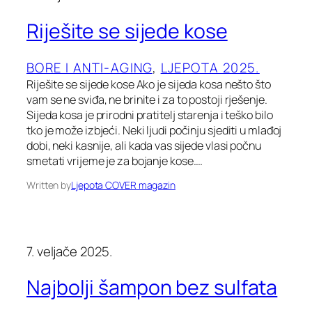
Riješite se sijede kose
BORE I ANTI-AGING
, 
LJEPOTA 2025.
Riješite se sijede kose Ako je sijeda kosa nešto što
vam se ne sviđa, ne brinite i za to postoji rješenje.
Sijeda kosa je prirodni pratitelj starenja i teško bilo
tko je može izbjeći. Neki ljudi počinju sjediti u mlađoj
dobi, neki kasnije, ali kada vas sijede vlasi počnu
smetati vrijeme je za bojanje kose.…
Written by
Ljepota COVER magazin
7. veljače 2025.
Najbolji šampon bez sulfata