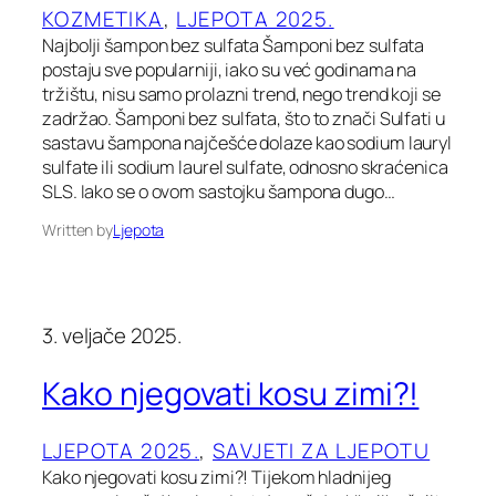
KOZMETIKA
, 
LJEPOTA 2025.
Najbolji šampon bez sulfata Šamponi bez sulfata
postaju sve popularniji, iako su već godinama na
tržištu, nisu samo prolazni trend, nego trend koji se
zadržao. Šamponi bez sulfata, što to znači Sulfati u
sastavu šampona najčešće dolaze kao sodium lauryl
sulfate ili sodium laurel sulfate, odnosno skraćenica
SLS. Iako se o ovom sastojku šampona dugo…
Written by
Ljepota
3. veljače 2025.
Kako njegovati kosu zimi?!
LJEPOTA 2025.
, 
SAVJETI ZA LJEPOTU
Kako njegovati kosu zimi?! Tijekom hladnijeg