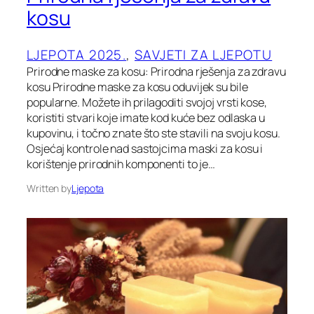
kosu
LJEPOTA 2025.
, 
SAVJETI ZA LJEPOTU
Prirodne maske za kosu: Prirodna rješenja za zdravu
kosu Prirodne maske za kosu oduvijek su bile
popularne. Možete ih prilagoditi svojoj vrsti kose,
koristiti stvari koje imate kod kuće bez odlaska u
kupovinu, i točno znate što ste stavili na svoju kosu.
Osjećaj kontrole nad sastojcima maski za kosu i
korištenje prirodnih komponenti to je…
Written by
Ljepota