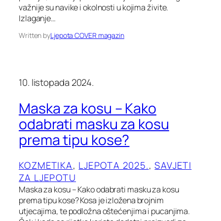
važnije su navike i okolnosti u kojima živite.
Izlaganje…
Written by
Ljepota COVER magazin
10. listopada 2024.
Maska za kosu – Kako
odabrati masku za kosu
prema tipu kose?
KOZMETIKA
, 
LJEPOTA 2025.
, 
SAVJETI
ZA LJEPOTU
Maska za kosu – Kako odabrati masku za kosu
prema tipu kose? Kosa je izložena brojnim
utjecajima, te podložna oštećenjima i pucanjima.