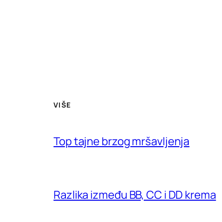
VIŠE
Top tajne brzog mršavljenja
Razlika između BB, CC i DD krema