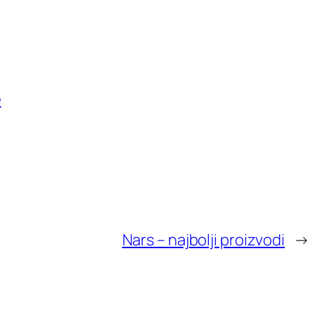
e
Nars – najbolji proizvodi
→