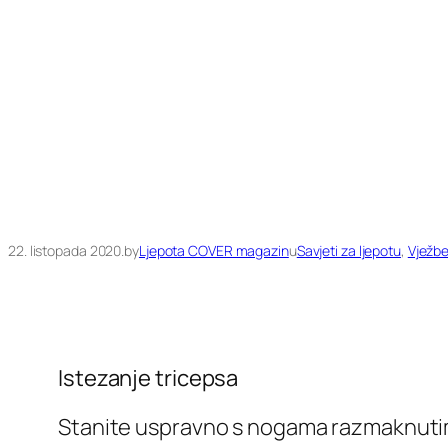
22. listopada 2020.
by
Ljepota COVER magazin
u
Savjeti za ljepotu
, 
Vježb
Istezanje tricepsa
Stanite uspravno s nogama razmaknutim