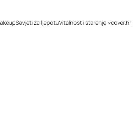
akeup
Savjeti za ljepotu
Vitalnost i starenje
cover.hr