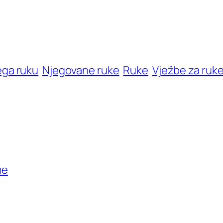
ega ruku
Njegovane ruke
Ruke
Vježbe za ruk
me