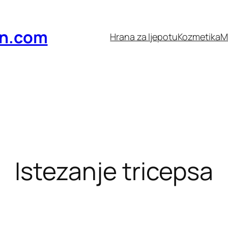
n.com
Hrana za ljepotu
Kozmetika
M
Istezanje tricepsa