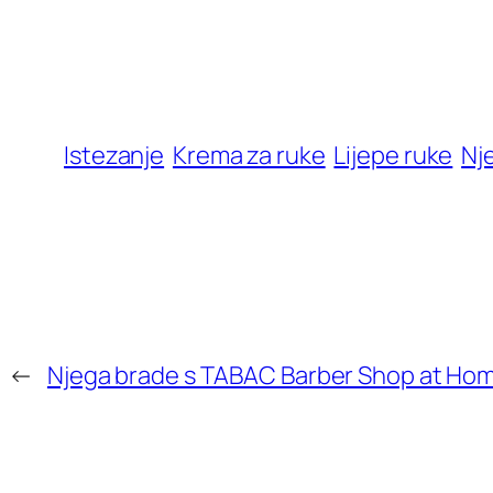
Istezanje
Krema za ruke
Lijepe ruke
Nj
←
Njega brade s TABAC Barber Shop at Ho