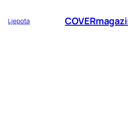
Skoči
do
COVERmagazi
Ljepota
sadržaja