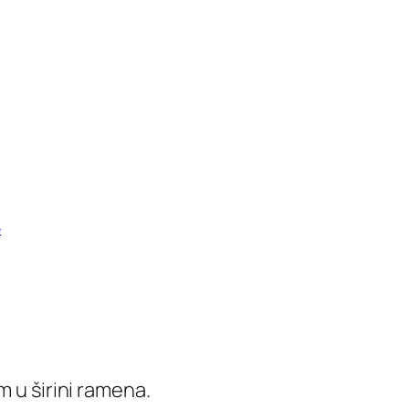
e
 u širini ramena.