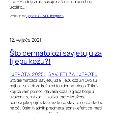
lice – Hladniji zrak isušuje naše lice, a posebno
ukoliko…
Written by
Ljepota COVER magazin
12. veljače 2021.
Što dermatolozi savjetuju za
lijepu kožu?!
LJEPOTA 2025.
, 
SAVJETI ZA LJEPOTU
Što dermatolozi savjetuju za lijepu kožu?! Ovo su
najbolji savjeti za kožu od top dermatologa. Trikovi
koji će vam pomoći da vaša koža izgleda bolje u
svakom trenutku: – Ukoliko imate izražene
podočnjake prije izlaska iz kuće stavite nešto hladno
na oči. Osim hladnih predmeta jednak efekt će imati