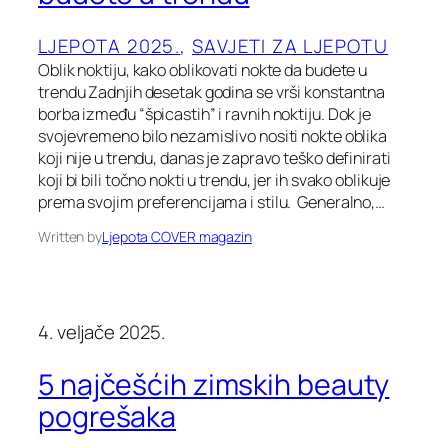
LJEPOTA 2025.
, 
SAVJETI ZA LJEPOTU
Oblik noktiju, kako oblikovati nokte da budete u
trendu Zadnjih desetak godina se vrši konstantna
borba između “špicastih” i ravnih noktiju. Dok je
svojevremeno bilo nezamislivo nositi nokte oblika
koji nije u trendu, danas je zapravo teško definirati
koji bi bili točno nokti u trendu, jer ih svako oblikuje
prema svojim preferencijama i stilu. Generalno,…
Written by
Ljepota COVER magazin
4. veljače 2025.
5 najčešćih zimskih beauty
pogrešaka