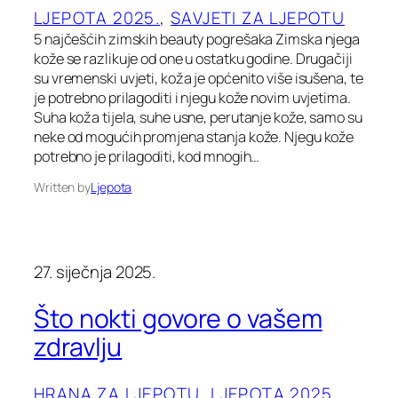
LJEPOTA 2025.
, 
SAVJETI ZA LJEPOTU
5 najčešćih zimskih beauty pogrešaka Zimska njega
kože se razlikuje od one u ostatku godine. Drugačiji
su vremenski uvjeti, koža je općenito više isušena, te
je potrebno prilagoditi i njegu kože novim uvjetima.
Suha koža tijela, suhe usne, perutanje kože, samo su
neke od mogućih promjena stanja kože. Njegu kože
potrebno je prilagoditi, kod mnogih…
Written by
Ljepota
27. siječnja 2025.
Što nokti govore o vašem
zdravlju
HRANA ZA LJEPOTU
, 
LJEPOTA 2025.
, 