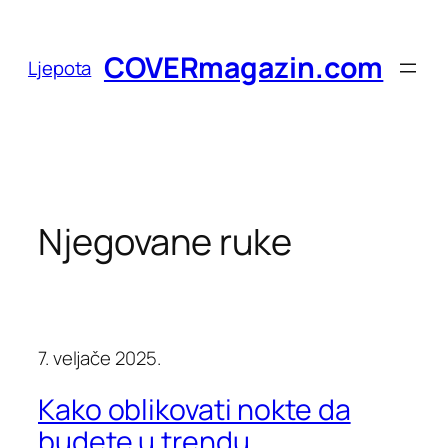
Skoči
do
COVERmagazin.com
Ljepota
sadržaja
Njegovane ruke
7. veljače 2025.
Kako oblikovati nokte da
budete u trendu