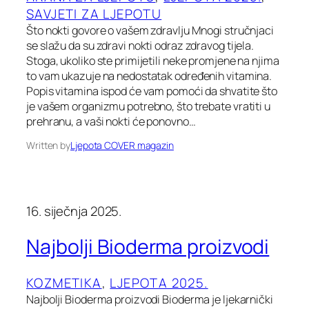
SAVJETI ZA LJEPOTU
Što nokti govore o vašem zdravlju Mnogi stručnjaci
se slažu da su zdravi nokti odraz zdravog tijela.
Stoga, ukoliko ste primijetili neke promjene na njima
to vam ukazuje na nedostatak određenih vitamina.
Popis vitamina ispod će vam pomoći da shvatite što
je vašem organizmu potrebno, što trebate vratiti u
prehranu, a vaši nokti će ponovno…
Written by
Ljepota COVER magazin
16. siječnja 2025.
Najbolji Bioderma proizvodi
KOZMETIKA
, 
LJEPOTA 2025.
Najbolji Bioderma proizvodi Bioderma je ljekarnički