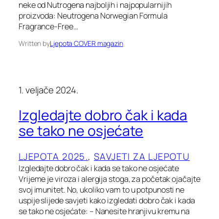
neke od Nutrogena najboljih i najpopularnijih
proizvoda: Neutrogena Norwegian Formula
Fragrance-Free…
Written by
Ljepota COVER magazin
1. veljače 2024.
Izgledajte dobro čak i kada
se tako ne osjećate
LJEPOTA 2025.
, 
SAVJETI ZA LJEPOTU
Izgledajte dobro čak i kada se tako ne osjećate
Vrijeme je viroza i alergija stoga, za početak ojačajte
svoj imunitet. No, ukoliko vam to u potpunosti ne
uspije slijede savjeti kako izgledati dobro čak i kada
se tako ne osjećate: – Nanesite hranjivu kremu na