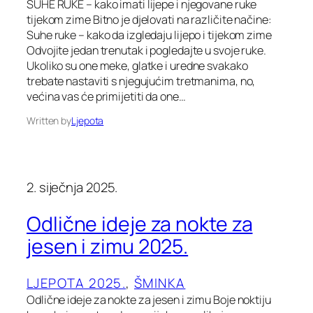
SUHE RUKE – kako imati lijepe i njegovane ruke
tijekom zime Bitno je djelovati na različite načine:
Suhe ruke – kako da izgledaju lijepo i tijekom zime
Odvojite jedan trenutak i pogledajte u svoje ruke.
Ukoliko su one meke, glatke i uredne svakako
trebate nastaviti s njegujućim tretmanima, no,
većina vas će primijetiti da one…
Written by
Ljepota
2. siječnja 2025.
Odlične ideje za nokte za
jesen i zimu 2025.
LJEPOTA 2025.
, 
ŠMINKA
Odlične ideje za nokte za jesen i zimu Boje noktiju