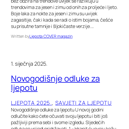
bez obzira na trendove uvijek se razlikuju u
trendovima za jesen i zimu od onih za proljeće i ljeto.
Boje laka za nokte za jesen i zimu su uvijek
zagasitije, čak i kada se radi o istim bojama, češće
su prisutne tamnije i šljokičaste verzije.…
Written by
Ljepota COVER magazin
1. siječnja 2025.
Novogodišnje odluke za
ljepotu
LJEPOTA 2025.
, 
SAVJETI ZA LJEPOTU
Novogodišnje odluke za ljepotu U novoj godini
odlučite kako ćete očuvati svoju ljepotu i biti još
pažljiviji prema sebi i svome izgledu. Sljedećih
odluka se vrijedi pridržavati. 1 – Hranit ću svoju kožu