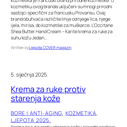
kozmetika je francuski brand prirodne kozmetike. U
kozmetiku ovog branda uključeni su mnogi prirodni
sastojci specifični za francusku Provansu. Ovaj
brand obuhvaća različite linije od njege lica, njege
ijela, mirisa, do kozmetike za muškarce. L’Occitane
Shea Butter Hand Cream – Karite krema za ruke za
suhu kožu Jedan…
Written by
Ljepota COVER magazin
5. siječnja 2025.
Krema za ruke protiv
starenja kože
BORE I ANTI-AGING
, 
KOZMETIKA
, 
LJEPOTA 2025.
Krema za ruke protiv starenja kože i prirodni sastojci