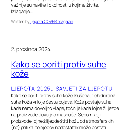
važnije su navike i okolnosti u kojima živite.
Izlaganje…
Written by
Ljepota COVER magazin
2. prosinca 2024.
Kako se boriti protiv suhe
kože
LJEPOTA 2025.
, 
SAVJETI ZA LJEPOTU
Kako se boriti protiv suhe kože Isušena, dehidrirana i
suha koža vrlo je česta pojava. Koža postaje suha
kada nema dovoljno vlage, točnije kada lojne žlijezde
ne proizvode dovoljno masnoće. Sebum koji
proizvode lojne žlijezde štiti kožu od atmosferskih
(ne) prilika, te njegov nedostatak može postati