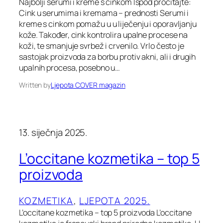
Najbolji serumi i kreme s cinkom Ispod pročitajte:
Cink u serumima i kremama – prednosti Serumi i
kreme s cinkom pomažu u u liječenju i oporavljanju
kože. Također, cink kontrolira upalne procese na
koži, te smanjuje svrbež i crvenilo. Vrlo često je
sastojak proizvoda za borbu protiv akni, ali i drugih
upalnih procesa, posebno u…
Written by
Ljepota COVER magazin
13. siječnja 2025.
L’occitane kozmetika – top 5
proizvoda
KOZMETIKA
, 
LJEPOTA 2025.
L’occitane kozmetika – top 5 proizvoda L’occitane