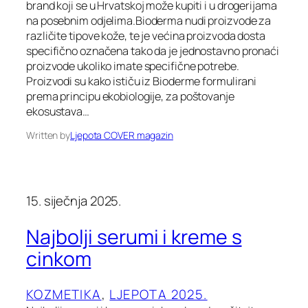
brand koji se u Hrvatskoj može kupiti i u drogerijama
na posebnim odjelima.Bioderma nudi proizvode za
različite tipove kože, te je većina proizvoda dosta
specifično označena tako da je jednostavno pronaći
proizvode ukoliko imate specifične potrebe.
Proizvodi su kako ističu iz Bioderme formulirani
prema principu ekobiologije, za poštovanje
ekosustava…
Written by
Ljepota COVER magazin
15. siječnja 2025.
Najbolji serumi i kreme s
cinkom
KOZMETIKA
, 
LJEPOTA 2025.