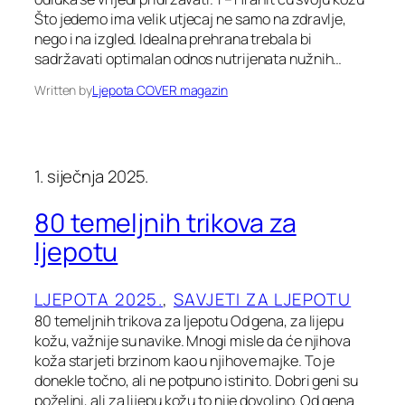
Što jedemo ima velik utjecaj ne samo na zdravlje,
nego i na izgled. Idealna prehrana trebala bi
sadržavati optimalan odnos nutrijenata nužnih…
Written by
Ljepota COVER magazin
1. siječnja 2025.
80 temeljnih trikova za
ljepotu
LJEPOTA 2025.
, 
SAVJETI ZA LJEPOTU
80 temeljnih trikova za ljepotu Od gena, za lijepu
kožu, važnije su navike. Mnogi misle da će njihova
koža starjeti brzinom kao u njihove majke. To je
donekle točno, ali ne potpuno istinito. Dobri geni su
poželjni, ali za lijepu kožu to nije dovoljno. Od gena