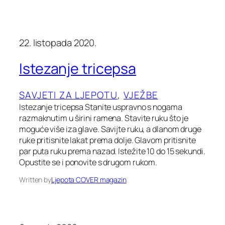
22. listopada 2020.
Istezanje tricepsa
SAVJETI ZA LJEPOTU
, 
VJEŽBE
Istezanje tricepsa Stanite uspravno s nogama
razmaknutim u širini ramena. Stavite ruku što je
moguće više iza glave. Savijte ruku, a dlanom druge
ruke pritisnite lakat prema dolje. Glavom pritisnite
par puta ruku prema nazad. Istežite 10 do 15 sekundi.
Opustite se i ponovite s drugom rukom.
Written by
Ljepota COVER magazin