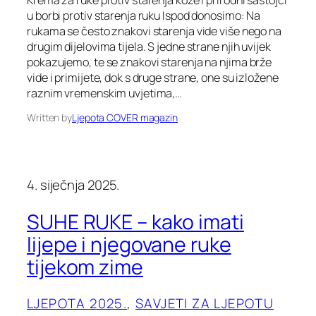
u borbi protiv starenja ruku Ispod donosimo: Na
rukama se često znakovi starenja vide više nego na
drugim dijelovima tijela. S jedne strane njih uvijek
pokazujemo, te se znakovi starenja na njima brže
vide i primijete, dok s druge strane, one su izložene
raznim vremenskim uvjetima,…
Written by
Ljepota COVER magazin
4. siječnja 2025.
SUHE RUKE – kako imati
lijepe i njegovane ruke
tijekom zime
LJEPOTA 2025.
, 
SAVJETI ZA LJEPOTU