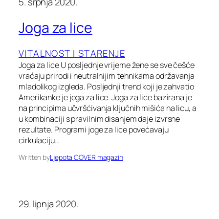
5. srpnja 2020.
Joga za lice
VITALNOST I STARENJE
Joga za lice U posljednje vrijeme žene se sve češće
vraćaju prirodi i neutralnijim tehnikama održavanja
mladolikog izgleda. Posljednji trend koji je zahvatio
Amerikanke je joga za lice. Joga za lice bazirana je
na principima učvršćivanja ključnih mišića na licu, a
u kombinaciji s pravilnim disanjem daje izvrsne
rezultate. Programi joge za lice povećavaju
cirkulaciju…
Written by
Ljepota COVER magazin
29. lipnja 2020.