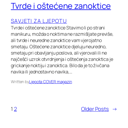
Tvrde i oštećene zanoktice
SAVJETI ZA LJEPOTU
Tvrde i oštećene zanoktice Stavimo li po strani
manikuru, možda o noktima ne razmišljate previše,
ali tvrde i neuredne zanoktice vam vjerojatno
smetaju. Oštećene zanoktice djeluju neuredno,
smetaju pri obavljanju poslova, ali vjerovali ili ne
najčešći uzrok otvrdnjenja i oštećenja zanoktica je
grickanje noktiju i zanoktica. Bilo da je to živčana
navika ili jednostavno navika,…
Written by
Ljepota COVER magazin
1
2
Older Posts
→