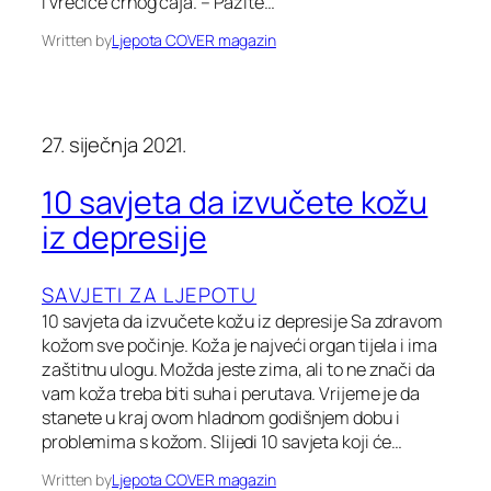
i vrećice crnog čaja. – Pazite…
Written by
Ljepota COVER magazin
27. siječnja 2021.
10 savjeta da izvučete kožu
iz depresije
SAVJETI ZA LJEPOTU
10 savjeta da izvučete kožu iz depresije Sa zdravom
kožom sve počinje. Koža je najveći organ tijela i ima
zaštitnu ulogu. Možda jeste zima, ali to ne znači da
vam koža treba biti suha i perutava. Vrijeme je da
stanete u kraj ovom hladnom godišnjem dobu i
problemima s kožom. Slijedi 10 savjeta koji će…
Written by
Ljepota COVER magazin