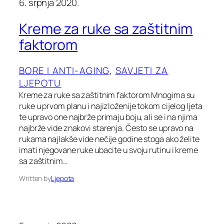
6. srpnja 2020.
Kreme za ruke sa zaštitnim
faktorom
BORE I ANTI-AGING
, 
SAVJETI ZA
LJEPOTU
Kreme za ruke sa zaštitnim faktorom Mnogima su
ruke u prvom planu i najizloženije tokom cijelog ljeta
te upravo one najbrže primaju boju, ali se i na njima
najbrže vide znakovi starenja. Često se upravo na
rukama najlakše vide nečije godine stoga ako želite
imati njegovane ruke ubacite u svoju rutinu i kreme
sa zaštitnim…
Written by
Ljepota